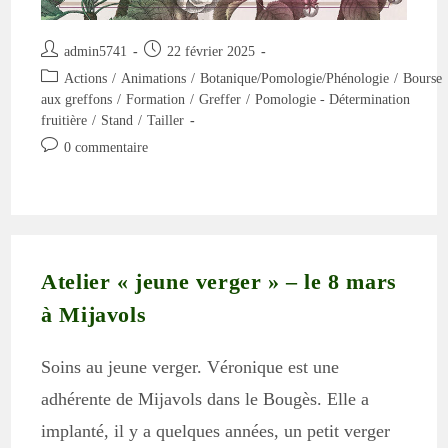
Auteur/autrice
Publication
admin5741
22 février 2025
de
publiée :
Post
Actions
/
Animations
/
Botanique/Pomologie/Phénologie
/
Bourse
la
category:
aux greffons
/
Formation
/
Greffer
/
Pomologie - Détermination
publication :
fruitière
/
Stand
/
Tailler
Commentaires
0 commentaire
de
la
publication :
Atelier « jeune verger » – le 8 mars
à Mijavols
Soins au jeune verger. Véronique est une
adhérente de Mijavols dans le Bougès. Elle a
implanté, il y a quelques années, un petit verger