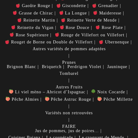
Gaoûte Rouge
Giscondette
Grenadier
Grasse de Chirac
La Longue
Maideresse
Reinette Martin
Reinette Verte de Mende
Reinette du Vigan
Rose Douce
Rose Plate
Rose Supérieure
Rouge de Villefort ou Villefort
Rouget de Borne ou Double de Villefort
Ubernenque
Autres variétés de pommes adaptées
Prunes
Brignon Blanc
Briquetch
Perdrigon Violet
Jauninque
Tombarel
Autres Fruits
Li viel mèno – Abricot d’Ispagnac
Noix Cocarde
Pêche Almies
Pêche Astruc Rouge
Pêche Millette
Variétés non retrouvées
FAIRE
Jus de pommes, jus de poires…
Cuisiner
Bajana
La coupétade
Le croquant de Mende