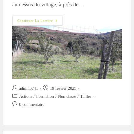
au dessus du village, à près de…
Atelier
Continuer La Lecture
« Jeune
Verger »
–
Le
8
Mars
À
Mijavols
Auteur/autrice
Publication
admin5741
19 février 2025
de
publiée :
Post
Actions
/
Formation
/
Non classé
/
Tailler
la
category:
Commentaires
0 commentaire
publication :
de
la
publication :