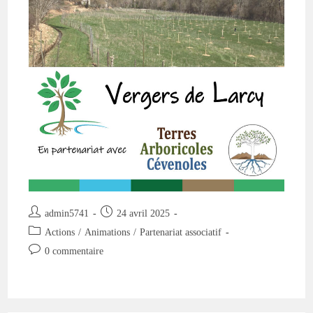
Auteur/autrice
Publication
admin5741
24 avril 2025
de
publiée :
Post
Actions
/
Animations
/
Partenariat associatif
la
category:
Commentaires
0 commentaire
publication :
de
la
publication :