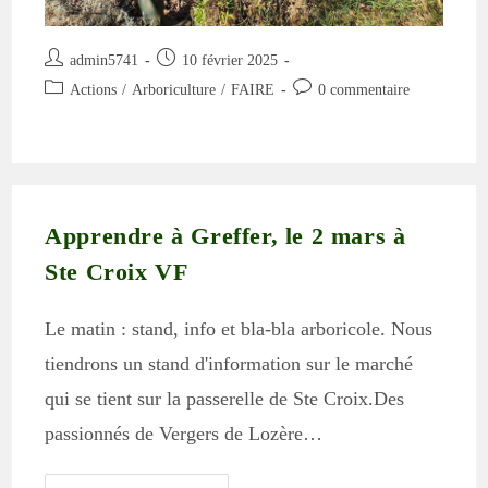
Auteur/autrice
Publication
admin5741
10 février 2025
de
publiée :
Post
Commentaires
Actions
/
Arboriculture
/
FAIRE
0 commentaire
la
category:
de
publication :
la
publication :
Apprendre à Greffer, le 2 mars à
Ste Croix VF
Le matin : stand, info et bla-bla arboricole. Nous
tiendrons un stand d'information sur le marché
qui se tient sur la passerelle de Ste Croix.Des
passionnés de Vergers de Lozère…