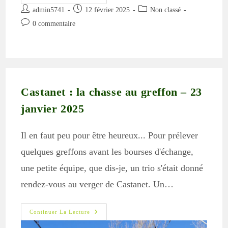
Sur
Auteur/autrice
Publication
Post
…
admin5741
12 février 2025
Non classé
Visite
de
publiée :
category:
Commentaires
0 commentaire
À
la
La
de
Pépinière
publication :
la
Quissac
Et
publication :
Au
Mazet
D’Acclimatons
Castanet : la chasse au greffon – 23
janvier 2025
Il en faut peu pour être heureux... Pour prélever
quelques greffons avant les bourses d'échange,
une petite équipe, que dis-je, un trio s'était donné
rendez-vous au verger de Castanet. Un…
Castanet
Continuer La Lecture
:
La