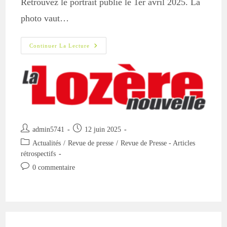
Retrouvez le portrait publié le 1er avril 2025. La
photo vaut…
Rubrique
Continuer La Lecture
Jardin
Dans
La
Lozère
Nouvelle
Auteur/autrice
Publication
admin5741
12 juin 2025
de
publiée :
Post
Actualités
/
Revue de presse
/
Revue de Presse - Articles
la
category:
rétrospectifs
publication :
Commentaires
0 commentaire
de
la
publication :