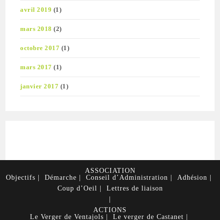
avril 2019
(1)
mars 2018
(2)
octobre 2017
(1)
mars 2017
(1)
janvier 2017
(1)
ASSOCIATION
Objectifs
Démarche
Conseil d’Administration
Adhésion
Coup d’Oeil
Lettres de liaison
ACTIONS
Le Verger de Ventajols
Le verger de Castanet