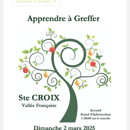
Apprendre
Continuer La Lecture
À
Greffer,
Le
2
Mars
À
Ste
Croix
VF