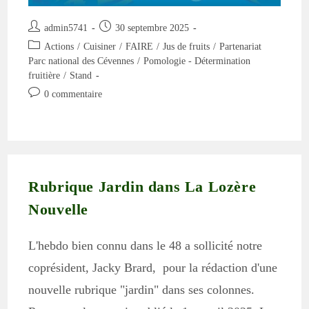
Auteur/autrice
Publication
admin5741
30 septembre 2025
de
publiée :
Post
Actions
/
Cuisiner
/
FAIRE
/
Jus de fruits
/
Partenariat
la
category:
Parc national des Cévennes
/
Pomologie - Détermination
publication :
fruitière
/
Stand
Commentaires
0 commentaire
de
la
publication :
Rubrique Jardin dans La Lozère
Nouvelle
L'hebdo bien connu dans le 48 a sollicité notre
coprésident, Jacky Brard, pour la rédaction d'une
nouvelle rubrique "jardin" dans ses colonnes.