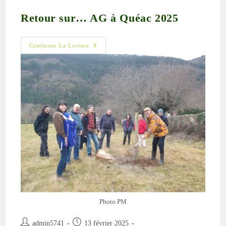
Retour sur… AG à Quéac 2025
Retour
Continuer La Lecture
Sur…
AG
À
Quéac
2025
Photo PM
Auteur/autrice
Publication
admin5741
13 février 2025