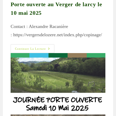
Porte ouverte au Verger de larcy le
10 mai 2025
Contact : Alexandre Racanière
: https://vergersdelozere.net/index.php/copinage/
Porte
Continuer La Lecture
Ouverte
Au
Verger
De
Larcy
Le
10
Mai
2025