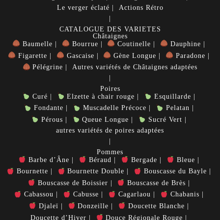
Le verger éclaté
Actions Rétro
CATALOGUE DES VARIETES
Châtaignes
Baumelle
Bourrue
Coutinelle
Dauphine
Figarette
Gascaise
Gène Longue
Paradone
Pélégrine
Autres variétés de Châtaignes adaptées
Poires
Curé
Elzette à chair rouge
Esquillarde
Fondante
Muscadelle Précoce
Pelatan
Pérous
Queue Longue
Sucré Vert
autres variétés de poires adaptées
Pommes
Barbe d’Âne
Béraud
Bergade
Bleue
Bournette
Bournette Double
Bouscasse du Bayle
Bouscasse de Boissier
Bouscasse de Brès
Cabassou
Cabusse
Cagarlaou
Chabanis
Djaleï
Donzeille
Doucette Blanche
Doucette d’Hiver
Douce Régionale Rouge