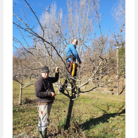
Chasse
Au
Greffon
–
23
Janvier
2025