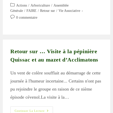
de
publiée :
Post
Actions
/
Arboriculture
/
Assemblée
la
category:
Générale
/
FAIRE
/
Retour sur
/
Vie Associative
publication :
Commentaires
0 commentaire
de
la
publication :
Retour sur … Visite à la pépinière
Quissac et au mazet d’Acclimatons
Un vent de colère soufflait au démarrage de cette
journée à l'humeur incertaine... Certains n'ont pas
pu rejoindre le groupe en raison de ce nième
épisode cévenol.La visite à la…
Retour
Continuer La Lecture