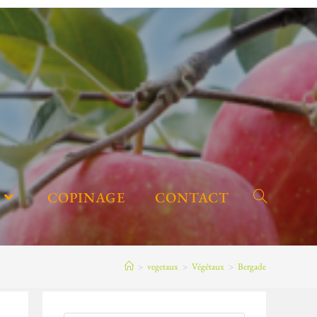
COPINAGE
CONTACT
>
vegetaux
>
Végétaux
>
Bergade