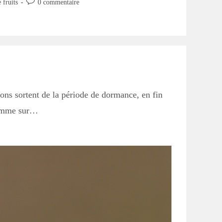
Commentaires
 fruits
0 commentaire
de
la
publication :
eons sortent de la période de dormance, en fin
 comme sur…