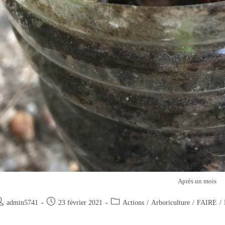
Après un mois
uteur/autrice
Publication
Post
admin5741
23 février 2021
Actions
/
Arboriculture
/
FAIRE
/
e
publiée :
category: