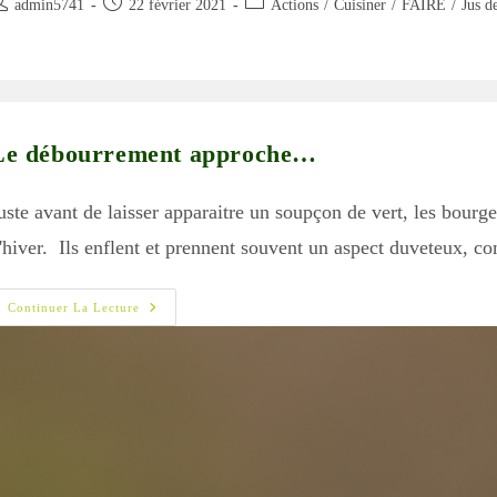
uteur/autrice
Publication
Post
admin5741
22 février 2021
Actions
/
Cuisiner
/
FAIRE
/
Jus de
e
publiée :
category:
blication :
Le débourrement approche…
uste avant de laisser apparaitre un soupçon de vert, les bourg
'hiver. Ils enflent et prennent souvent un aspect duveteux,
Le
Continuer La Lecture
Débourrement
Approche…