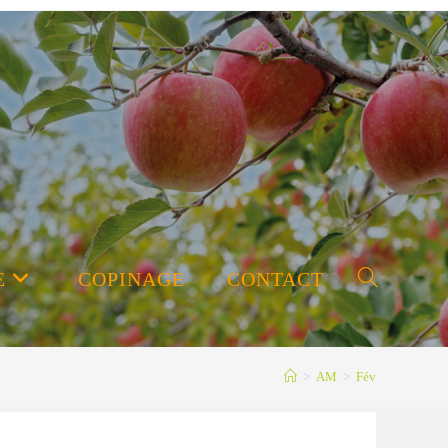
E
COPINAGE
CONTACT
Toggle
>
AM
>
Fév
website