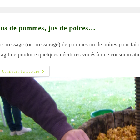
blication :
Jus de pommes, jus de poires…
e pressage (ou pressurage) de pommes ou de poires pour faire d
’agit de produire quelques décilitres voués à une consommati
Jus
Continuer La Lecture
De
Pommes,
Jus
De
Poires…