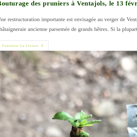
outurage des pruniers à Ventajols, le 13 fév
ne restructuration importante est envisagée au verger de Venta
hâtaigneraie ancienne parsemée de grands hêtres. Si la plup
Bouturage
Continuer La Lecture
Des
Pruniers
À
Ventajols,
Le
13
Février