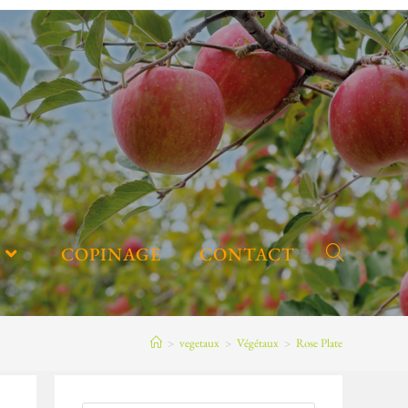
COPINAGE
CONTACT
>
vegetaux
>
Végétaux
>
Rose Plate