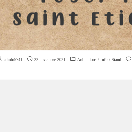
uteur/autrice
Publication
Post
Com
admin5741
22 novembre 2021
Animations
/
Info
/
Stand
e
publiée :
category:
de
la
blication :
pub