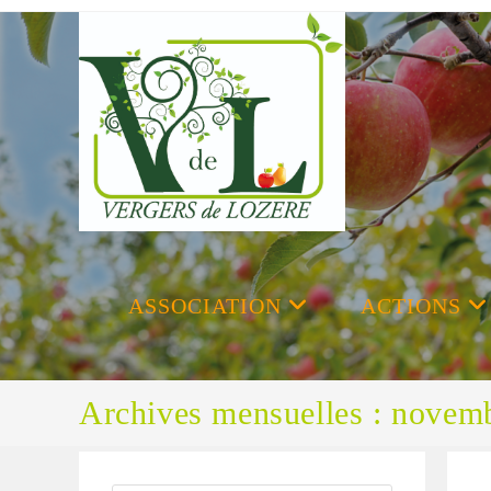
Skip
to
content
ASSOCIATION
ACTIONS
Archives mensuelles : novem