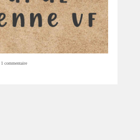
mentaires
1 commentaire
lication :