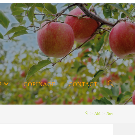
E
COPINAGE
CONTACT
Toggle
>
AM
>
Nov
website