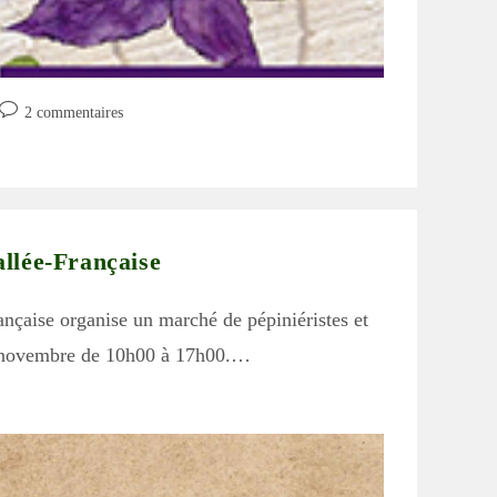
Commentaires
2 commentaires
de
la
publication :
llée-Française
ançaise organise un marché de pépiniéristes et
8 novembre de 10h00 à 17h00.…