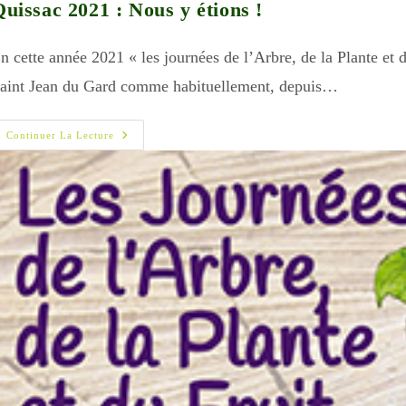
uissac 2021 : Nous y étions !
n cette année 2021 « les journées de l’Arbre, de la Plante et 
aint Jean du Gard comme habituellement, depuis…
Quissac
Continuer La Lecture
2021
:
Nous
Y
Étions
!