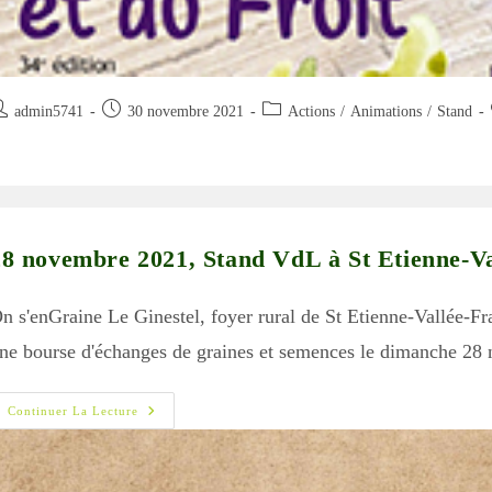
uteur/autrice
Publication
Post
admin5741
30 novembre 2021
Actions
/
Animations
/
Stand
e
publiée :
category:
blication :
28 novembre 2021, Stand VdL à St Etienne-Va
n s'enGraine Le Ginestel, foyer rural de St Etienne-Vallée-Fr
ne bourse d'échanges de graines et semences le dimanche 2
28
Continuer La Lecture
Novembre
2021,
Stand
VdL
À