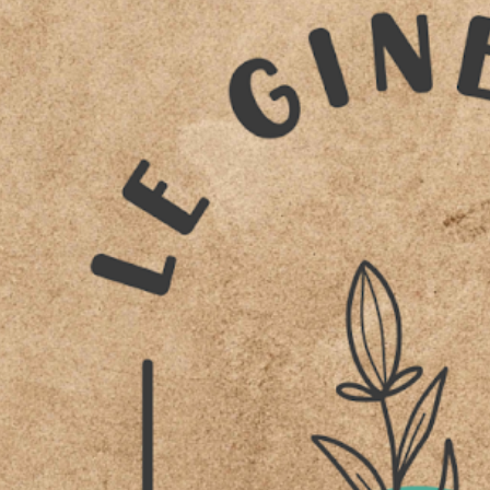
St
Etienne-
Vallée-
Française