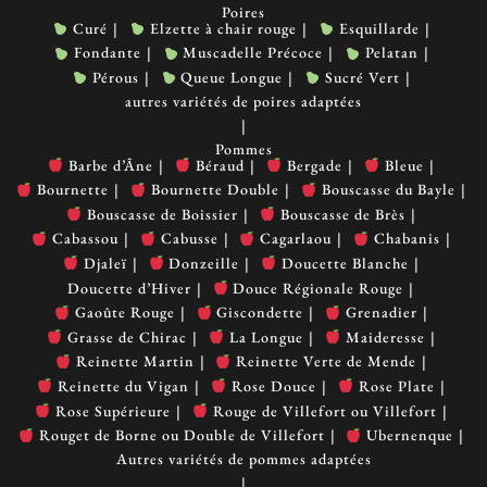
Poires
Curé
Elzette à chair rouge
Esquillarde
Fondante
Muscadelle Précoce
Pelatan
Pérous
Queue Longue
Sucré Vert
autres variétés de poires adaptées
Pommes
Barbe d’Âne
Béraud
Bergade
Bleue
Bournette
Bournette Double
Bouscasse du Bayle
Bouscasse de Boissier
Bouscasse de Brès
Cabassou
Cabusse
Cagarlaou
Chabanis
Djaleï
Donzeille
Doucette Blanche
Doucette d’Hiver
Douce Régionale Rouge
Gaoûte Rouge
Giscondette
Grenadier
Grasse de Chirac
La Longue
Maideresse
Reinette Martin
Reinette Verte de Mende
Reinette du Vigan
Rose Douce
Rose Plate
Rose Supérieure
Rouge de Villefort ou Villefort
Rouget de Borne ou Double de Villefort
Ubernenque
Autres variétés de pommes adaptées