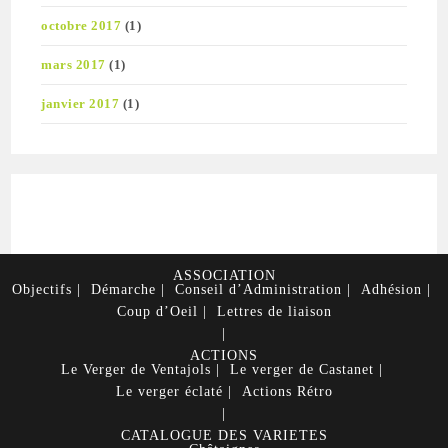
octobre 2017
(1)
mars 2017
(1)
janvier 2017
(1)
ASSOCIATION
Objectifs
Démarche
Conseil d’Administration
Adhésion
Coup d’Oeil
Lettres de liaison
ACTIONS
Le Verger de Ventajols
Le verger de Castanet
Le verger éclaté
Actions Rétro
CATALOGUE DES VARIETES