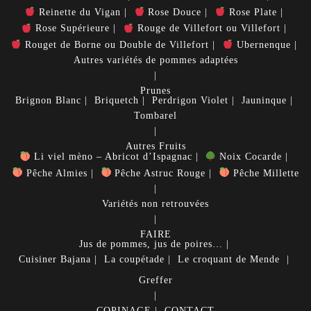
Reinette du Vigan
Rose Douce
Rose Plate
Rose Supérieure
Rouge de Villefort ou Villefort
Rouget de Borne ou Double de Villefort
Ubernenque
Autres variétés de pommes adaptées
Prunes
Brignon Blanc
Briquetch
Perdrigon Violet
Jauninque
Tombarel
Autres Fruits
Li viel mèno – Abricot d’Ispagnac
Noix Cocarde
Pêche Almies
Pêche Astruc Rouge
Pêche Millette
Variétés non retrouvées
FAIRE
Jus de pommes, jus de poires…
Cuisiner
Bajana
La coupétade
Le croquant de Mende
Greffer
COPINAGE
CONTACT