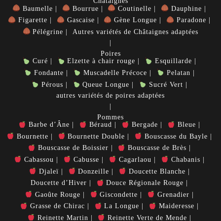
Châtaignes
Baumelle
Bourrue
Coutinelle
Dauphine
Figarette
Gascaise
Gène Longue
Paradone
Pélégrine
Autres variétés de Châtaignes adaptées
Poires
Curé
Elzette à chair rouge
Esquillarde
Fondante
Muscadelle Précoce
Pelatan
Pérous
Queue Longue
Sucré Vert
autres variétés de poires adaptées
Pommes
Barbe d’Âne
Béraud
Bergade
Bleue
Bournette
Bournette Double
Bouscasse du Bayle
Bouscasse de Boissier
Bouscasse de Brès
Cabassou
Cabusse
Cagarlaou
Chabanis
Djaleï
Donzeille
Doucette Blanche
Doucette d’Hiver
Douce Régionale Rouge
Gaoûte Rouge
Giscondette
Grenadier
Grasse de Chirac
La Longue
Maideresse
Reinette Martin
Reinette Verte de Mende