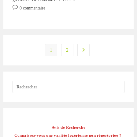
publication :
Commentaires
0 commentaire
de
la
publication :
1
2
Aller à la page suivante
Avis de Recherche
Connaissez-vous une variété lozérienne non répertoriée ?