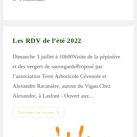
la
de
publication :
la
publication :
Les RDV de l’été 2022
Dimanche 3 juillet à 10h00Visite de la pépinière
et des vergers de sauvegardeProposé par
l’association Terre Arboricole Cévenole et
Alexandre Racanière, autour du Vigan.Chez
Alexandre, à Lasfont - Ouvert aux…
Les
Continuer La Lecture
RDV
De
L’été
2022