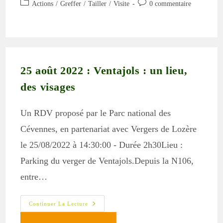
Post
Commentaires
Actions
/
Greffer
/
Tailler
/
Visite
0 commentaire
la
category:
de
publication :
la
publication :
25 août 2022 : Ventajols : un lieu,
des visages
Un RDV proposé par le Parc national des
Cévennes, en partenariat avec Vergers de Lozère
le 25/08/2022 à 14:30:00 - Durée 2h30Lieu :
Parking du verger de Ventajols.Depuis la N106,
entre…
25
Continuer La Lecture
Août
2022