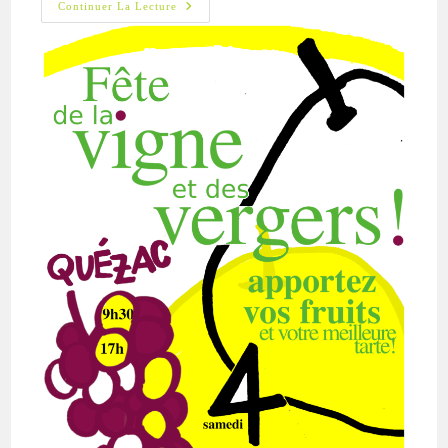
Quézac
Continuer La Lecture
–
Fête
De
La
Vigne
Et
Des
Vergers
–
Samedi
4
Novembre
2023