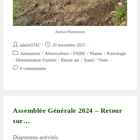
Atelier Plantation
Auteur/autrice
Publication
admin5741
20 novembre 2025
de
publiée :
Post
Animations
/
Arboriculture
/
FAIRE
/
Planter
/
Pomologie
la
category:
- Détermination fruitière
/
Retour sur
/
Stand
/
Visite
publication :
Commentaires
0 commentaire
de
la
publication :
Assemblée Générale 2024 – Retour
sur…
Diaporama activités