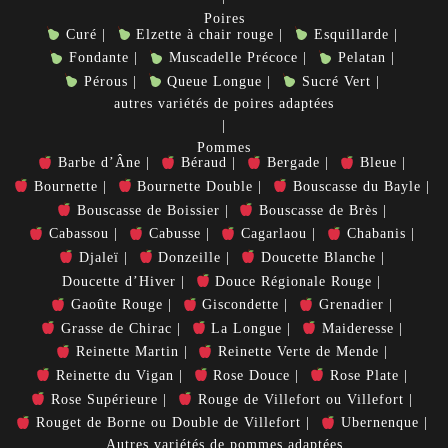
Poires
Curé
Elzette à chair rouge
Esquillarde
Fondante
Muscadelle Précoce
Pelatan
Pérous
Queue Longue
Sucré Vert
autres variétés de poires adaptées
Pommes
Barbe d’Âne
Béraud
Bergade
Bleue
Bournette
Bournette Double
Bouscasse du Bayle
Bouscasse de Boissier
Bouscasse de Brès
Cabassou
Cabusse
Cagarlaou
Chabanis
Djaleï
Donzeille
Doucette Blanche
Doucette d’Hiver
Douce Régionale Rouge
Gaoûte Rouge
Giscondette
Grenadier
Grasse de Chirac
La Longue
Maideresse
Reinette Martin
Reinette Verte de Mende
Reinette du Vigan
Rose Douce
Rose Plate
Rose Supérieure
Rouge de Villefort ou Villefort
Rouget de Borne ou Double de Villefort
Ubernenque
Autres variétés de pommes adaptées