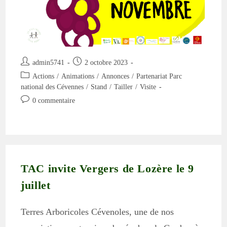
Auteur/autrice
Publication
admin5741
2 octobre 2023
de
publiée :
Post
Actions
/
Animations
/
Annonces
/
Partenariat Parc
la
category:
national des Cévennes
/
Stand
/
Tailler
/
Visite
publication :
Commentaires
0 commentaire
de
la
publication :
TAC invite Vergers de Lozère le 9
juillet
Terres Arboricoles Cévenoles, une de nos