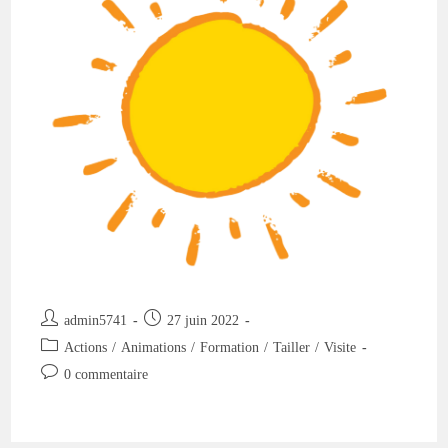
Auteur/autrice
Publication
admin5741
27 juin 2022
de
publiée :
Post
Actions
/
Animations
/
Formation
/
Tailler
/
Visite
la
category:
Commentaires
0 commentaire
publication :
de
la
publication :