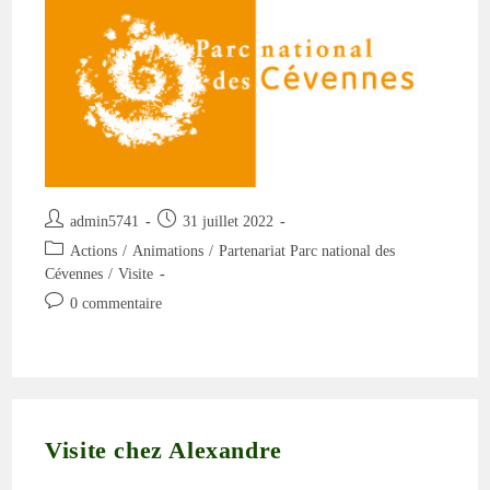
:
Ventajols
:
Un
Lieu,
Des
Visages
Auteur/autrice
Publication
admin5741
31 juillet 2022
de
publiée :
Post
Actions
/
Animations
/
Partenariat Parc national des
la
category:
Cévennes
/
Visite
publication :
Commentaires
0 commentaire
de
la
publication :
Visite chez Alexandre