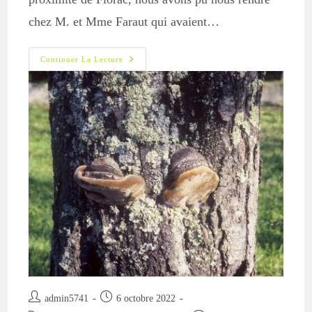
chez M. et Mme Faraut qui avaient…
Florac
Continuer La Lecture
:
Au
Chevet
D’un
Vénérable
Prunier.
Auteur/autrice
Publication
admin5741
6 octobre 2022
de
publiée :