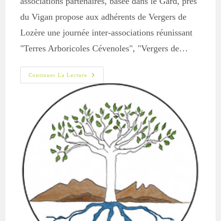
associations partenaires, basée dans le Gard, près
du Vigan propose aux adhérents de Vergers de
Lozère une journée inter-associations réunissant
"Terres Arboricoles Cévenoles", "Vergers de…
TAC
Continuer La Lecture
Invite
Vergers
De
Lozère
Le
9
Juillet