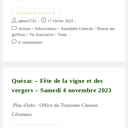
Assemblée
Continuer La Lecture
Générale
Auteur/autrice
Publication
2024
admin5741
17 février 2024
–
de
publiée :
Post
Actions
/
Arboriculture
Retour
/
Assemblée Générale
/
Bourse aux
la
Sur…
category:
greffons
/
Vie Associative
/
Visite
publication :
Commentaires
0 commentaire
de
la
publication :
Quézac – Fête de la vigne et des
vergers – Samedi 4 novembre 2023
Plus d'info : Office du Tourisme Causses
Cévennes