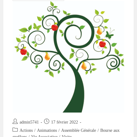
2022
:
20
Février
À
Mende
Auteur/autrice
Publication
admin5741
17 février 2022
de
publiée :
Post
Actions
/
Animations
/
Assemblée Générale
/
Bourse aux
la
category:
greffons
/
Vie Associative
/
Visite