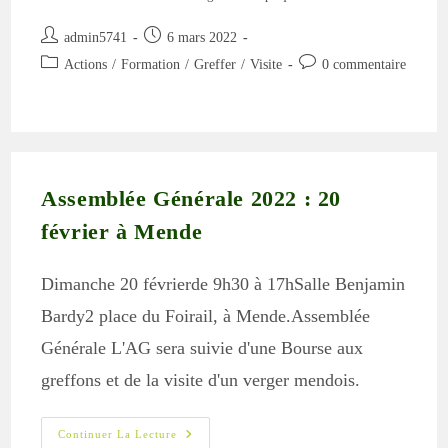
Auteur/autrice
Publication
admin5741
6 mars 2022
de
publiée :
Post
Commentaires
Actions
/
Formation
/
Greffer
/
Visite
0 commentaire
la
category:
de
publication :
la
publication :
Assemblée Générale 2022 : 20
février à Mende
Dimanche 20 févrierde 9h30 à 17hSalle Benjamin
Bardy2 place du Foirail, à Mende.Assemblée
Générale L'AG sera suivie d'une Bourse aux
greffons et de la visite d'un verger mendois.
Assemblée
Continuer La Lecture
Générale