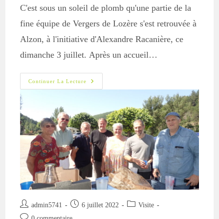
C'est sous un soleil de plomb qu'une partie de la
fine équipe de Vergers de Lozère s'est retrouvée à
Alzon, à l'initiative d'Alexandre Racanière, ce
dimanche 3 juillet. Après un accueil…
Visite
Continuer La Lecture
Chez
Alexandre
Auteur/autrice
Publication
Post
admin5741
6 juillet 2022
Visite
de
publiée :
category:
Commentaires
0 commentaire