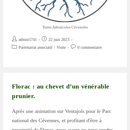
Terres Arboricoles Cévenoles
Auteur/autrice
Publication
admin5741
22 juin 2023
de
publiée :
Post
Commentaires
Partenariat associatif
/
Visite
0 commentaire
la
category:
de
publication :
la
publication :
Florac : au chevet d’un vénérable
prunier.
Après une animation sur Ventajols pour le Parc
national des Cévennes, et profitant d'être à
proximité de Florac, nous avons pu nous rendre