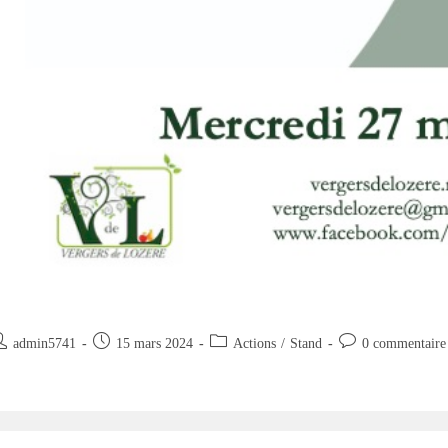
uteur/autrice
Publication
Post
Commentaires
admin5741
15 mars 2024
Actions
/
Stand
0 commentaire
e
publiée :
category:
de
la
blication :
publication :