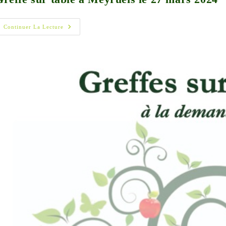
Greffe
Continuer La Lecture
Sur
Table
À
Meyrueis
Le
27
Mars
2024