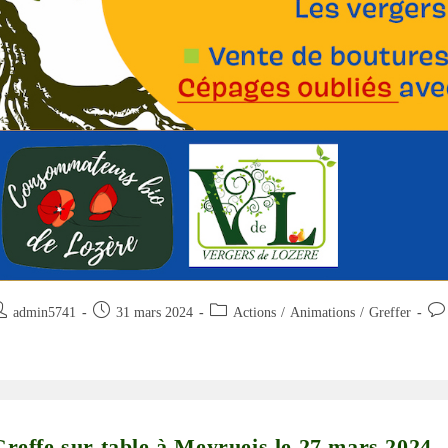
uteur/autrice
Publication
Post
Com
admin5741
31 mars 2024
Actions
/
Animations
/
Greffer
e
publiée :
category:
de
la
blication :
pub
Greffe sur table à Meyrueis le 27 mars 2024