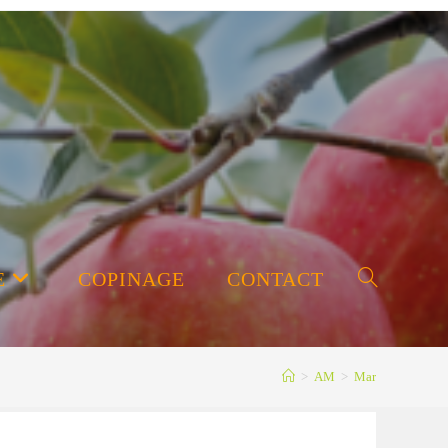
E
COPINAGE
CONTACT
Toggle
>
AM
>
Mar
website