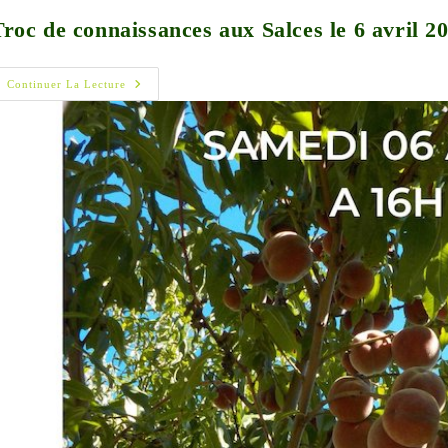
Troc de connaissances aux Salces le 6 avril 2
Troc
Continuer La Lecture
De
Connaissances
Aux
Salces
Le
6
Avril
2024