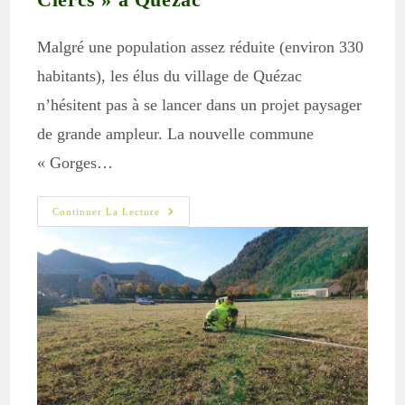
Malgré une population assez réduite (environ 330
habitants), les élus du village de Quézac
n’hésitent pas à se lancer dans un projet paysager
de grande ampleur. La nouvelle commune
« Gorges…
Création
Continuer La Lecture
Du
« Verger
Du
Pré
Aux
Clercs »
À
Quézac