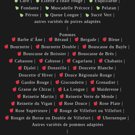
Curé
Elzette à chair rouge
Esquillarde
Fondante
Muscadelle Précoce
Pelatan
Pérous
Queue Longue
Sucré Vert
autres variétés de poires adaptées
Pommes
Barbe d’Âne
Béraud
Bergade
Bleue
Bournette
Bournette Double
Bouscasse du Bayle
Bouscasse de Boissier
Bouscasse de Brès
Cabassou
Cabusse
Cagarlaou
Chabanis
Djaleï
Donzeille
Doucette Blanche
Doucette d’Hiver
Douce Régionale Rouge
Gaoûte Rouge
Giscondette
Grenadier
Grasse de Chirac
La Longue
Maideresse
Reinette Martin
Reinette Verte de Mende
Reinette du Vigan
Rose Douce
Rose Plate
Rose Supérieure
Rouge de Villefort ou Villefort
Rouget de Borne ou Double de Villefort
Ubernenque
Autres variétés de pommes adaptées