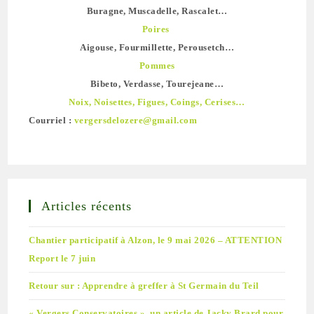
Buragne, Muscadelle, Rascalet…
Poires
Aigouse, Fourmillette, Perousetch…
Pommes
Bibeto, Verdasse, Tourejeane…
Noix, Noisettes, Figues, Coings, Cerises…
Courriel :
vergersdelozere@gmail.com
Articles récents
Chantier participatif à Alzon, le 9 mai 2026 – ATTENTION
Report le 7 juin
Retour sur : Apprendre à greffer à St Germain du Teil
« Vergers Conservatoires », un article de Jacky Brard pour