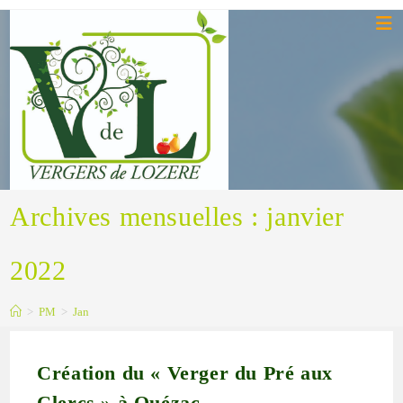
Skip
to
content
Archives mensuelles : janvier
2022
>
PM
>
Jan
Création du « Verger du Pré aux
Clercs » à Quézac