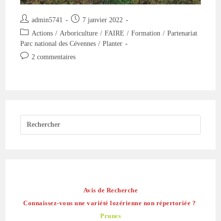
Auteur/autrice
Publication
admin5741
7 janvier 2022
de
publiée :
Post
Actions
/
Arboriculture
/
FAIRE
/
Formation
/
Partenariat
la
category:
Parc national des Cévennes
/
Planter
publication :
Commentaires
2 commentaires
de
la
publication :
Avis de Recherche
Connaissez-vous une variété lozérienne non répertoriée ?
Prunes