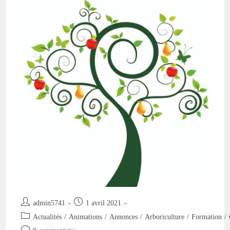
Pas
De
Journée
‘Greffes’
Le
10
Avril
Auteur/autrice
Publication
admin5741
1 avril 2021
de
publiée :
Post
Actualités
/
Animations
/
Annonces
/
Arboriculture
/
Formation
/
la
category:
Commentaires