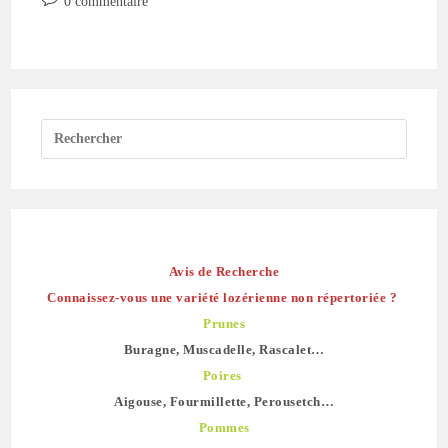
0 commentaire
publication :
de
la
publication :
Avis de Recherche
Connaissez-vous une variété lozérienne non répertoriée ?
Prunes
Buragne, Muscadelle, Rascalet…
Poires
Aigouse, Fourmillette, Perousetch…
Pommes