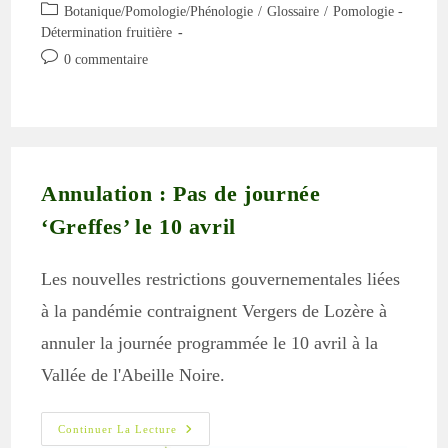
de
publiée :
Post
Botanique/Pomologie/Phénologie
/
Glossaire
/
Pomologie -
la
category:
Détermination fruitière
publication :
Commentaires
0 commentaire
de
la
publication :
Annulation : Pas de journée
‘Greffes’ le 10 avril
Les nouvelles restrictions gouvernementales liées
à la pandémie contraignent Vergers de Lozère à
annuler la journée programmée le 10 avril à la
Vallée de l'Abeille Noire.
Annulation
Continuer La Lecture
: