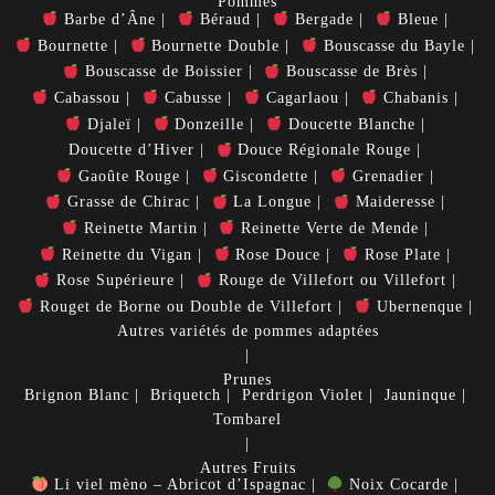
Pommes
Barbe d’Âne
Béraud
Bergade
Bleue
Bournette
Bournette Double
Bouscasse du Bayle
Bouscasse de Boissier
Bouscasse de Brès
Cabassou
Cabusse
Cagarlaou
Chabanis
Djaleï
Donzeille
Doucette Blanche
Doucette d’Hiver
Douce Régionale Rouge
Gaoûte Rouge
Giscondette
Grenadier
Grasse de Chirac
La Longue
Maideresse
Reinette Martin
Reinette Verte de Mende
Reinette du Vigan
Rose Douce
Rose Plate
Rose Supérieure
Rouge de Villefort ou Villefort
Rouget de Borne ou Double de Villefort
Ubernenque
Autres variétés de pommes adaptées
Prunes
Brignon Blanc
Briquetch
Perdrigon Violet
Jauninque
Tombarel
Autres Fruits
Li viel mèno – Abricot d’Ispagnac
Noix Cocarde