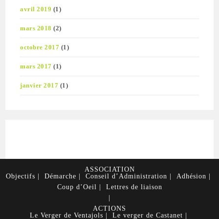
avril 2019
(1)
mars 2018
(2)
octobre 2017
(1)
mars 2017
(1)
janvier 2017
(1)
ASSOCIATION
Objectifs
Démarche
Conseil d’Administration
Adhésion
Coup d’Oeil
Lettres de liaison
ACTIONS
Le Verger de Ventajols
Le verger de Castanet