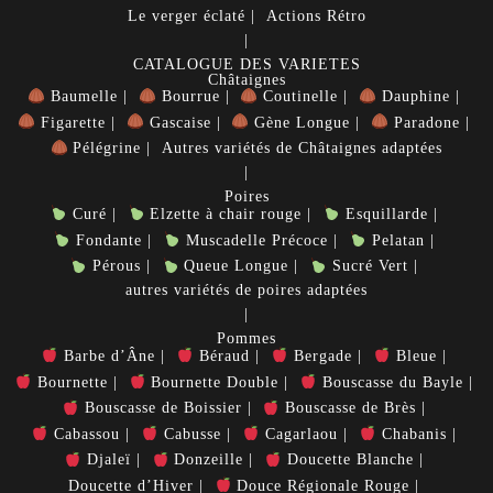
Le verger éclaté
Actions Rétro
CATALOGUE DES VARIETES
Châtaignes
Baumelle
Bourrue
Coutinelle
Dauphine
Figarette
Gascaise
Gène Longue
Paradone
Pélégrine
Autres variétés de Châtaignes adaptées
Poires
Curé
Elzette à chair rouge
Esquillarde
Fondante
Muscadelle Précoce
Pelatan
Pérous
Queue Longue
Sucré Vert
autres variétés de poires adaptées
Pommes
Barbe d’Âne
Béraud
Bergade
Bleue
Bournette
Bournette Double
Bouscasse du Bayle
Bouscasse de Boissier
Bouscasse de Brès
Cabassou
Cabusse
Cagarlaou
Chabanis
Djaleï
Donzeille
Doucette Blanche
Doucette d’Hiver
Douce Régionale Rouge