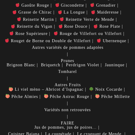
Gaoûte Rouge
Giscondette
Grenadier
Grasse de Chirac
La Longue
Maideresse
Reinette Martin
Reinette Verte de Mende
Reinette du Vigan
Rose Douce
Rose Plate
Rose Supérieure
Rouge de Villefort ou Villefort
Rouget de Borne ou Double de Villefort
Ubernenque
Autres variétés de pommes adaptées
Prunes
Brignon Blanc
Briquetch
Perdrigon Violet
Jauninque
Tombarel
Autres Fruits
Li viel mèno – Abricot d’Ispagnac
Noix Cocarde
Pêche Almies
Pêche Astruc Rouge
Pêche Millette
Variétés non retrouvées
FAIRE
Jus de pommes, jus de poires…
Cuisiner
Bajana
La coupétade
Le croquant de Mende