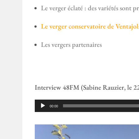
Le verger éclaté : des variétés sont p
Le verger conservatoire de Ventajol
Les vergers partenaires
Interview 48FM (Sabine Rauzier, le 22
Lecteur
00:00
audio