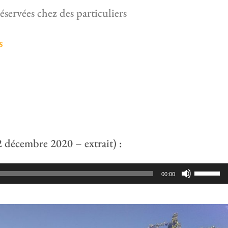
réservées chez des particuliers
s
 décembre 2020 – extrait) :
Utilise
00:00
les
flèche