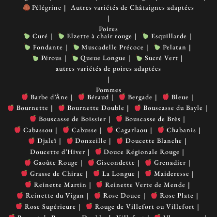
Pélégrine
Autres variétés de Châtaignes adaptées
Poires
Curé
Elzette à chair rouge
Esquillarde
Fondante
Muscadelle Précoce
Pelatan
Pérous
Queue Longue
Sucré Vert
autres variétés de poires adaptées
Pommes
Barbe d’Âne
Béraud
Bergade
Bleue
Bournette
Bournette Double
Bouscasse du Bayle
Bouscasse de Boissier
Bouscasse de Brès
Cabassou
Cabusse
Cagarlaou
Chabanis
Djaleï
Donzeille
Doucette Blanche
Doucette d’Hiver
Douce Régionale Rouge
Gaoûte Rouge
Giscondette
Grenadier
Grasse de Chirac
La Longue
Maideresse
Reinette Martin
Reinette Verte de Mende
Reinette du Vigan
Rose Douce
Rose Plate
Rose Supérieure
Rouge de Villefort ou Villefort