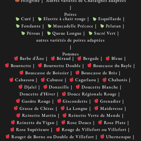
Pélégrine
Autres variétés de Châtaignes adaptées
Poires
Curé
Elzette à chair rouge
Esquillarde
Fondante
Muscadelle Précoce
Pelatan
Pérous
Queue Longue
Sucré Vert
autres variétés de poires adaptées
Pommes
Barbe d’Âne
Béraud
Bergade
Bleue
Bournette
Bournette Double
Bouscasse du Bayle
Bouscasse de Boissier
Bouscasse de Brès
Cabassou
Cabusse
Cagarlaou
Chabanis
Djaleï
Donzeille
Doucette Blanche
Doucette d’Hiver
Douce Régionale Rouge
Gaoûte Rouge
Giscondette
Grenadier
Grasse de Chirac
La Longue
Maideresse
Reinette Martin
Reinette Verte de Mende
Reinette du Vigan
Rose Douce
Rose Plate
Rose Supérieure
Rouge de Villefort ou Villefort
Rouget de Borne ou Double de Villefort
Ubernenque