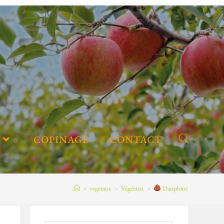
COPINAGE
CONTACT
>
vegetaux
>
Végétaux
>
Dauphine