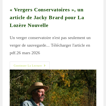
« Vergers Conservatoires », un
article de Jacky Brard pour La
Lozère Nouvelle
Un verger conservatoire n'est pas seulement un
verger de sauvegarde... Télécharger l'article en
pdf.26 mars 2026
« Vergers
Continuer La Lecture
Conservatoires »,
Un
Article
De
Jacky
Brard
Pour
La
Lozère
Nouvelle