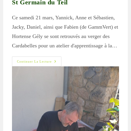
St Germain du Teil
Ce samedi 21 mars, Yannick, Anne et Sébastien,
Jacky, Daniel, ainsi que Fabien (de GammVert) et
Hortense Gély se sont retrouvés au verger des
Cardabelles pour un atelier d'apprentissage à la…
Retour
Continuer La Lecture
Sur
:
Apprendre
À
Greffer
À
St
Germain
Du
Teil