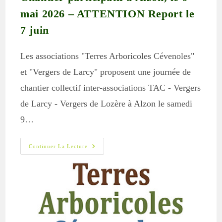
mai 2026 – ATTENTION Report le
7 juin
Les associations "Terres Arboricoles Cévenoles"
et "Vergers de Larcy" proposent une journée de
chantier collectif inter-associations TAC - Vergers
de Larcy - Vergers de Lozère à Alzon le samedi
9…
Chantier
Continuer La Lecture
Participatif
À
Alzon,
Le
9
Mai
2026
–
ATTENTION
Report