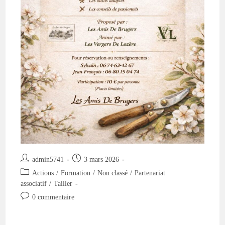
Auteur/autrice
Publication
admin5741
3 mars 2026
de
publiée :
Post
Actions
/
Formation
/
Non classé
/
Partenariat
la
category:
associatif
/
Tailler
publication :
Commentaires
0 commentaire
de
la