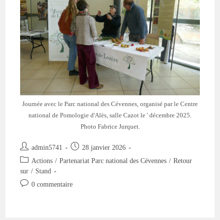
PnC
Invités
Au
CNP
Journée avec le Parc national des Cévennes, organisé par le Centre
national de Pomologie d'Alès, salle Cazot le ' décembre 2025.
Photo Fabrice Jurquet.
Auteur/autrice
Publication
admin5741
28 janvier 2026
de
publiée :
Post
Actions
/
Partenariat Parc national des Cévennes
/
Retour
la
category:
sur
/
Stand
publication :
Commentaires
0 commentaire
de
la
publication :