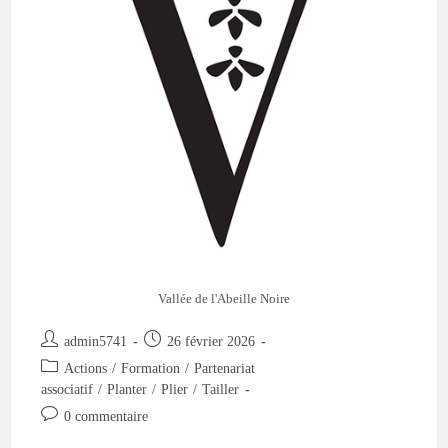
Jeune
Verger
Vallée de l'Abeille Noire
Auteur/autrice
Publication
admin5741
26 février 2026
de
publiée :
Post
Actions
/
Formation
/
Partenariat
la
category:
associatif
/
Planter
/
Plier
/
Tailler
publication :
Commentaires
0 commentaire
de