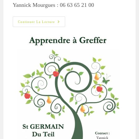
Yannick Mourgues : 06 63 65 21 00
Apprentissage
Continuer La Lecture
De
La
Greffe
À
St
Germain
Du
Teil,
Le
21
Mars
2026