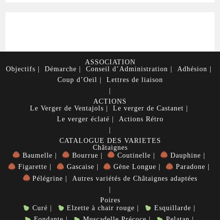
ASSOCIATION
Objectifs
Démarche
Conseil d’Administration
Adhésion
Coup d’Oeil
Lettres de liaison
ACTIONS
Le Verger de Ventajols
Le verger de Castanet
Le verger éclaté
Actions Rétro
CATALOGUE DES VARIETES
Châtaignes
Baumelle
Bourrue
Coutinelle
Dauphine
Figarette
Gascaise
Gène Longue
Paradone
Pélégrine
Autres variétés de Châtaignes adaptées
Poires
Curé
Elzette à chair rouge
Esquillarde
Fondante
Muscadelle Précoce
Pelatan