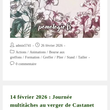
Auteur/autrice
Publication
admin5741
26 février 2026
de
publiée :
Post
Actions
/
Animations
/
Bourse aux
la
category:
greffons
/
Formation
/
Greffer
/
Plier
/
Stand
/
Tailler
publication :
Commentaires
0 commentaire
de
la
publication :
14 février 2026 : Journée
multitâches au verger de Castanet