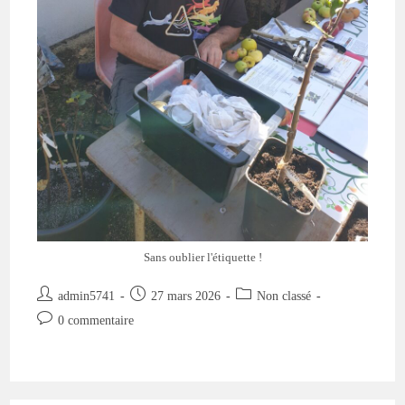
Sans oublier l'étiquette !
Auteur/autrice
Publication
Post
admin5741
27 mars 2026
Non classé
de
publiée :
category:
Commentaires
0 commentaire
la
de
publication :
la
publication :