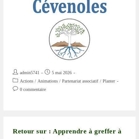
Le
7
Juin
Auteur/autrice
Publication
admin5741
5 mai 2026
de
publiée :
Post
Actions
/
Animations
/
Partenariat associatif
/
Planter
la
category:
Commentaires
0 commentaire
publication :
de
la
publication :
Retour sur : Apprendre à greffer à