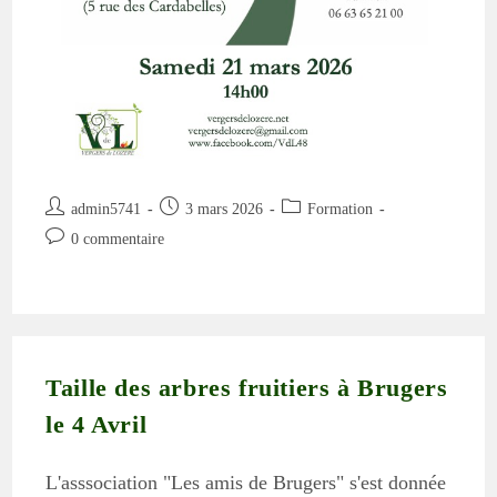
Auteur/autrice
Publication
Post
admin5741
3 mars 2026
Formation
de
publiée :
category:
Commentaires
0 commentaire
la
de
publication :
la
publication :
Taille des arbres fruitiers à Brugers
le 4 Avril
L'asssociation "Les amis de Brugers" s'est donnée