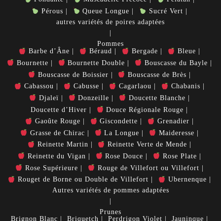
Pérous
Queue Longue
Sucré Vert
autres variétés de poires adaptées
Pommes
Barbe d’Âne
Béraud
Bergade
Bleue
Bournette
Bournette Double
Bouscasse du Bayle
Bouscasse de Boissier
Bouscasse de Brès
Cabassou
Cabusse
Cagarlaou
Chabanis
Djaleï
Donzeille
Doucette Blanche
Doucette d’Hiver
Douce Régionale Rouge
Gaoûte Rouge
Giscondette
Grenadier
Grasse de Chirac
La Longue
Maideresse
Reinette Martin
Reinette Verte de Mende
Reinette du Vigan
Rose Douce
Rose Plate
Rose Supérieure
Rouge de Villefort ou Villefort
Rouget de Borne ou Double de Villefort
Ubernenque
Autres variétés de pommes adaptées
Prunes
Brignon Blanc
Briquetch
Perdrigon Violet
Jauninque