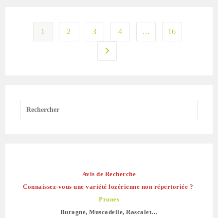
1
2
3
4
…
16
Aller à la page suivante
Avis de Recherche
Connaissez-vous une variété lozérienne non répertoriée ?
Prunes
Buragne, Muscadelle, Rascalet…