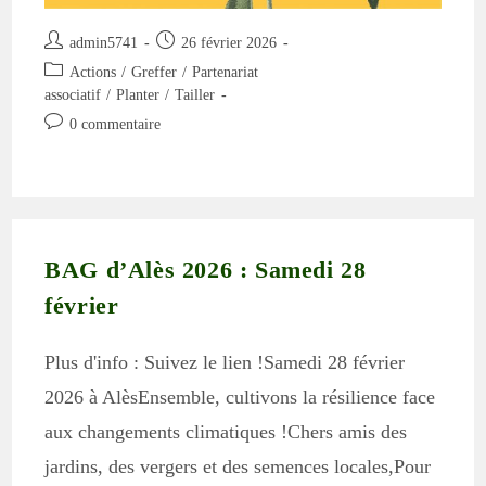
Auteur/autrice
Publication
admin5741
26 février 2026
de
publiée :
Post
Actions
/
Greffer
/
Partenariat
la
category:
associatif
/
Planter
/
Tailler
publication :
Commentaires
0 commentaire
de
la
publication :
BAG d’Alès 2026 : Samedi 28
février
Plus d'info : Suivez le lien !Samedi 28 février
2026 à AlèsEnsemble, cultivons la résilience face
aux changements climatiques !Chers amis des
jardins, des vergers et des semences locales,Pour