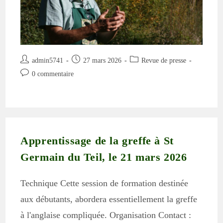
Auteur/autrice
Publication
Post
admin5741
27 mars 2026
Revue de presse
de
publiée :
category:
Commentaires
0 commentaire
la
de
publication :
la
publication :
Apprentissage de la greffe à St
Germain du Teil, le 21 mars 2026
Technique Cette session de formation destinée
aux débutants, abordera essentiellement la greffe
à l'anglaise compliquée. Organisation Contact :