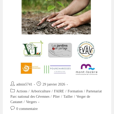
Auteur/autrice
Publication
admin5741
29 janvier 2026
de
publiée :
Post
Actions
/
Arboriculture
/
FAIRE
/
Formation
/
Partenariat
la
category:
Parc national des Cévennes
/
Plier
/
Tailler
/
Verger de
publication :
Castanet
/
Vergers
Commentaires
0 commentaire
de