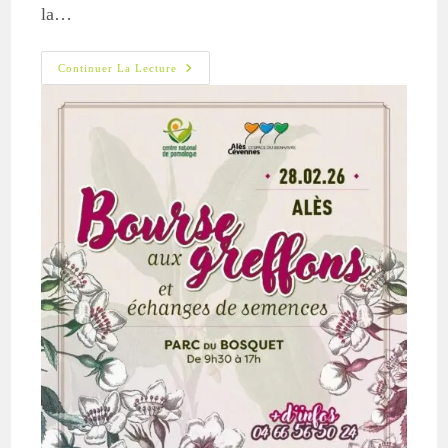
la…
BAG
Continuer La Lecture
D’Alès
2026
:
Samedi
28
Février