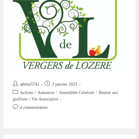
Auteur/autrice
Publication
admin5741
3 janvier 2023
de
publiée :
Post
Actions
/
Annonces
/
Assemblée Générale
/
Bourse aux
la
category:
greffons
/
Vie Associative
publication :
Commentaires
4 commentaires
de
la
publication :