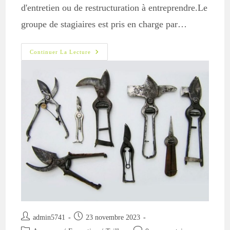
d'entretien ou de restructuration à entreprendre.Le
groupe de stagiaires est pris en charge par…
9
Continuer La Lecture
Décembre
:
Atelier
« Taille
D’entretien
De
Vieux
Fruitiers »
Auteur/autrice
Publication
admin5741
23 novembre 2023
de
publiée :