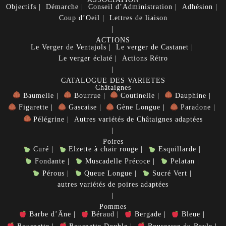
Objectifs
Démarche
Conseil d’Administration
Adhésion
Coup d’Oeil
Lettres de liaison
ACTIONS
Le Verger de Ventajols
Le verger de Castanet
Le verger éclaté
Actions Rétro
CATALOGUE DES VARIETES
Châtaignes
Baumelle
Bourrue
Coutinelle
Dauphine
Figarette
Gascaise
Gène Longue
Paradone
Pélégrine
Autres variétés de Châtaignes adaptées
Poires
Curé
Elzette à chair rouge
Esquillarde
Fondante
Muscadelle Précoce
Pelatan
Pérous
Queue Longue
Sucré Vert
autres variétés de poires adaptées
Pommes
Barbe d’Âne
Béraud
Bergade
Bleue