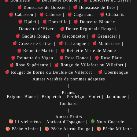
Bournette
Bournette Double
Bouscasse du Bayle
Bouscasse de Boissier
Bouscasse de Brès
Cabassou
Cabusse
Cagarlaou
Chabanis
Djaleï
Donzeille
Doucette Blanche
Doucette d’Hiver
Douce Régionale Rouge
Gaoûte Rouge
Giscondette
Grenadier
Grasse de Chirac
La Longue
Maideresse
Reinette Martin
Reinette Verte de Mende
Reinette du Vigan
Rose Douce
Rose Plate
Rose Supérieure
Rouge de Villefort ou Villefort
Rouget de Borne ou Double de Villefort
Ubernenque
Autres variétés de pommes adaptées
Prunes
Brignon Blanc
Briquetch
Perdrigon Violet
Jauninque
Tombarel
Autres Fruits
Li viel mèno – Abricot d’Ispagnac
Noix Cocarde
Pêche Almies
Pêche Astruc Rouge
Pêche Millette