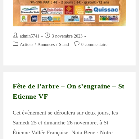
Auteur/autrice
Publication
admin5741
3 novembre 2023
de
publiée :
Post
Commentaires
Actions
/
Annonces
/
Stand
0 commentaire
la
category:
de
publication :
la
publication :
Fête de l’arbre – On s’engraine – St
Etienne VF
Cet évènement se déroulera sur deux jours, les
Samedi 25 et dimanche 26 novembre, à St
Étienne Vallée Française. Nota Bene : Notre