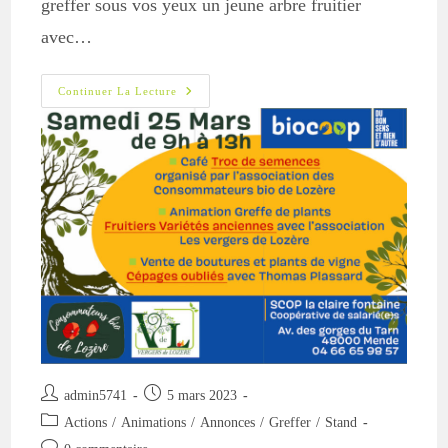
greffer sous vos yeux un jeune arbre fruitier
avec…
Mende
Continuer La Lecture
:
Greffe
À
La
Demande
Le
25
Mars
Auteur/autrice
Publication
admin5741
5 mars 2023
de
publiée :
Post
Actions
/
Animations
/
Annonces
/
Greffer
/
Stand
la
category:
Commentaires