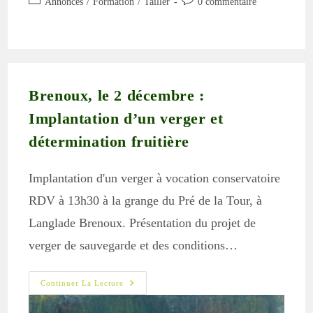
Post
Commentaires
Annonces
/
Formation
/
Tailler
0 commentaire
la
category:
de
publication :
la
publication :
Brenoux, le 2 décembre :
Implantation d’un verger et
détermination fruitière
Implantation d'un verger à vocation conservatoire
RDV à 13h30 à la grange du Pré de la Tour, à
Langlade Brenoux. Présentation du projet de
verger de sauvegarde et des conditions…
Brenoux,
Continuer La Lecture
Le
2
Décembre