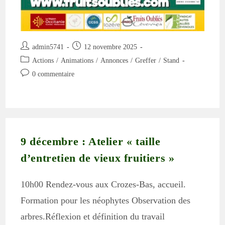
Auteur/autrice
Publication
admin5741
12 novembre 2025
de
publiée :
Post
Actions
/
Animations
/
Annonces
/
Greffer
/
Stand
la
category:
Commentaires
0 commentaire
publication :
de
la
publication :
9 décembre : Atelier « taille
d’entretien de vieux fruitiers »
10h00 Rendez-vous aux Crozes-Bas, accueil.
Formation pour les néophytes Observation des
arbres.Réflexion et définition du travail