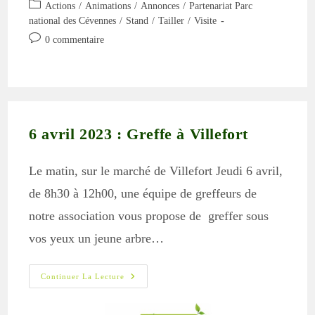
de
publiée :
Post
Actions
/
Animations
/
Annonces
/
Partenariat Parc
la
category:
national des Cévennes
/
Stand
/
Tailler
/
Visite
publication :
Commentaires
0 commentaire
de
la
publication :
6 avril 2023 : Greffe à Villefort
Le matin, sur le marché de Villefort Jeudi 6 avril,
de 8h30 à 12h00, une équipe de greffeurs de
notre association vous propose de greffer sous
vos yeux un jeune arbre…
6
Continuer La Lecture
Avril
2023
: