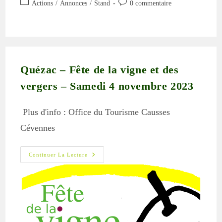
Post
Commentaires
Actions
/
Annonces
/
Stand
0 commentaire
la
category:
de
publication :
la
publication :
Quézac – Fête de la vigne et des
vergers – Samedi 4 novembre 2023
Plus d'info : Office du Tourisme Causses
Cévennes
Quézac
Continuer La Lecture
–
Fête
De
La
Vigne
Et
Des
Vergers
–