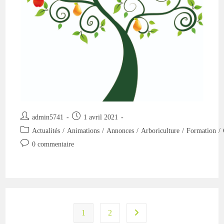
Auteur/autrice
Publication
admin5741
1 avril 2021
de
publiée :
Post
Actualités
/
Animations
/
Annonces
/
Arboriculture
/
Formation
/
la
category:
Commentaires
0 commentaire
publication :
de
la
publication :
1
2
Aller à la page suivante