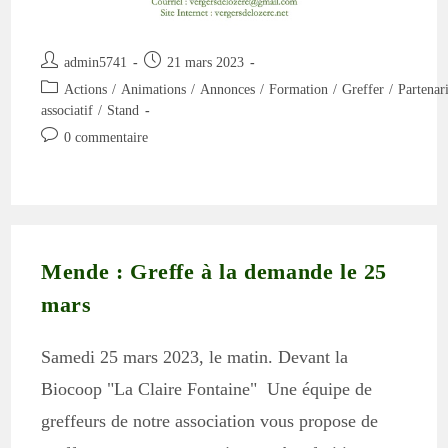
Auteur/autrice
Publication
admin5741
21 mars 2023
de
publiée :
Post
Actions
/
Animations
/
Annonces
/
Formation
/
Greffer
/
Partenar
la
category:
associatif
/
Stand
publication :
Commentaires
0 commentaire
de
la
publication :
Mende : Greffe à la demande le 25
mars
Samedi 25 mars 2023, le matin. Devant la
Biocoop "La Claire Fontaine" Une équipe de
greffeurs de notre association vous propose de