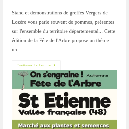
Stand et démonstrations de greffes Vergers de
Lozère vous parle souvent de pommes, présentes
sur l'ensemble du territoire départemental... Cette
édition de la Fête de l'Arbre propose un thème
un…
On
Continuer La Lecture
S’enGraine
–
Fête
De
L’arbre
–
30
Novembre
2025