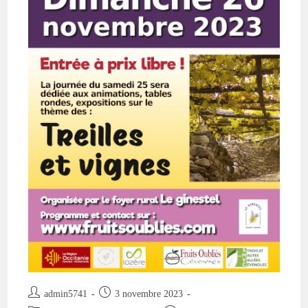
Auteur/autrice
Publication
admin5741
3 novembre 2023
de
publiée :