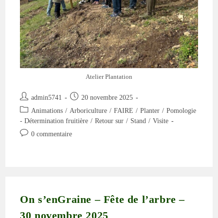
Atelier Plantation
Auteur/autrice
Publication
admin5741
20 novembre 2025
de
publiée :
Post
Animations
/
Arboriculture
/
FAIRE
/
Planter
/
Pomologie
la
category:
- Détermination fruitière
/
Retour sur
/
Stand
/
Visite
publication :
Commentaires
0 commentaire
de
la
publication :
On s’enGraine – Fête de l’arbre –
30 novembre 2025