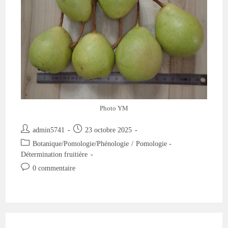
Haleine
!
Photo YM
Auteur/autrice
Publication
admin5741
23 octobre 2025
de
publiée :
Post
Botanique/Pomologie/Phénologie
/
Pomologie -
la
category:
Détermination fruitière
publication :
Commentaires
0 commentaire
de
la
publication :