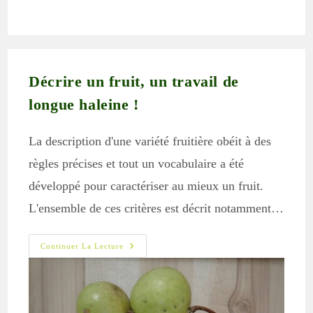
de
publication :
la
publication :
Décrire un fruit, un travail de
longue haleine !
La description d'une variété fruitière obéit à des
règles précises et tout un vocabulaire a été
développé pour caractériser au mieux un fruit.
L'ensemble de ces critères est décrit notamment…
Décrire
Continuer La Lecture
Un
Fruit,
Un
Travail
De
Longue