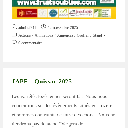
Auteur/autrice
Publication
admin5741
12 novembre 2025
de
publiée :
Post
Actions
/
Animations
/
Annonces
/
Greffer
/
Stand
la
category:
Commentaires
0 commentaire
publication :
de
la
publication :
JAPF – Quissac 2025
Les variétés lozériennes seront là ! Nous nous
concentrons sur les évènements situés en Lozère
et sommes contraints de faire des choix...Nous ne
tiendrons pas de stand "Vergers de