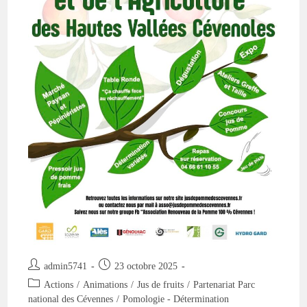
Auteur/autrice
Publication
admin5741
23 octobre 2025
de
publiée :
Post
Actions
/
Animations
/
Jus de fruits
/
Partenariat Parc
la
category:
national des Cévennes
/
Pomologie - Détermination