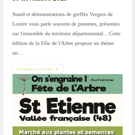
Stand et démonstrations de greffes Vergers de
Lozère vous parle souvent de pommes, présentes
sur l'ensemble du territoire départemental... Cette
édition de la Fête de l'Arbre propose un thème
un…
On
Continuer La Lecture
S’enGraine
–
Fête
De
L’arbre
–
30
Novembre
2025