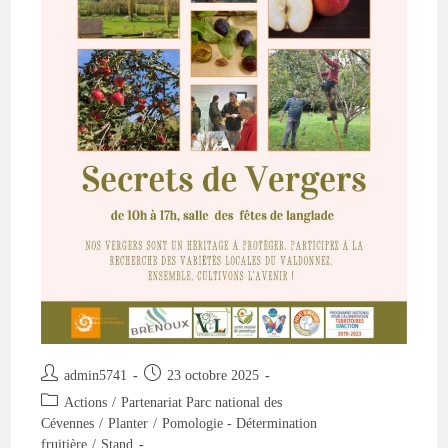
Auteur/autrice
Publication
admin5741
23 octobre 2025
de
publiée :
Post
Actions
/
Partenariat Parc national des
la
category:
Cévennes
/
Planter
/
Pomologie - Détermination
publication :
fruitière
/
Stand