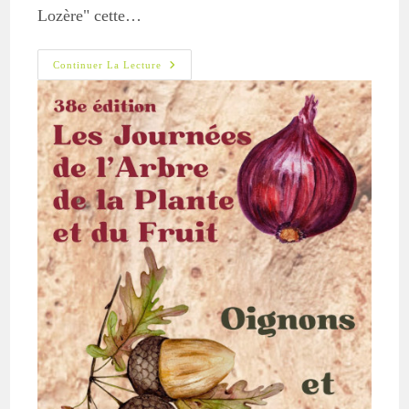
Lozère" cette…
JAPF
Continuer La Lecture
–
Quissac
2025