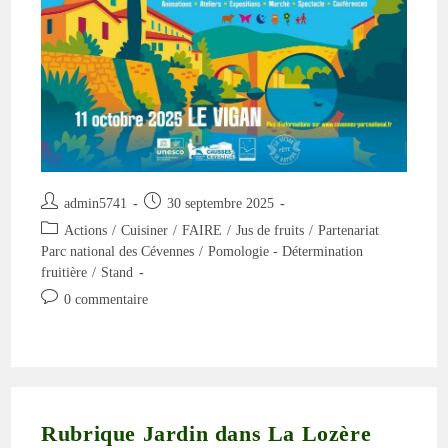
Le
Parc
Auteur/autrice
Publication
admin5741
30 septembre 2025
de
publiée :
Post
Actions
/
Cuisiner
/
FAIRE
/
Jus de fruits
/
Partenariat
la
category:
Parc national des Cévennes
/
Pomologie - Détermination
publication :
fruitière
/
Stand
Commentaires
0 commentaire
de
la
publication :
Rubrique Jardin dans La Lozère