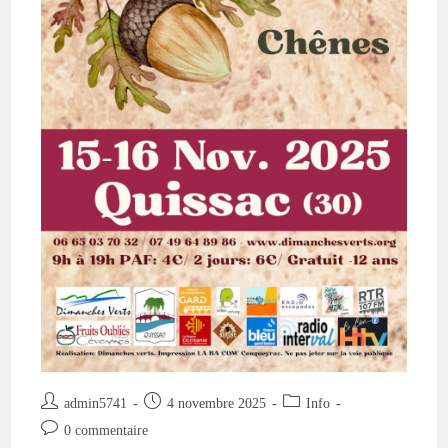
Auteur/autrice
Publication
Post
admin5741
4 novembre 2025
Info
de
publiée :
category:
Commentaires
0 commentaire
la