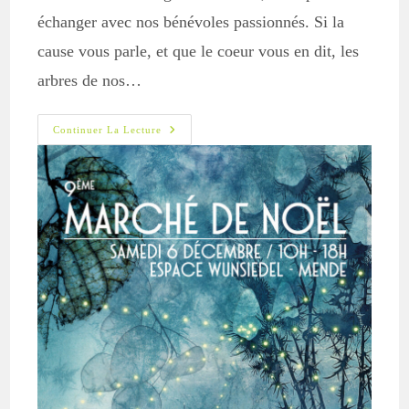
échanger avec nos bénévoles passionnés. Si la
cause vous parle, et que le coeur vous en dit, les
arbres de nos…
Marché
Continuer La Lecture
De
Noël
À
Mende
Le
6
Décembre
2025