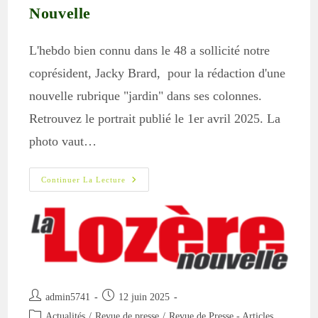
Nouvelle
L'hebdo bien connu dans le 48 a sollicité notre
coprésident, Jacky Brard, pour la rédaction d'une
nouvelle rubrique "jardin" dans ses colonnes.
Retrouvez le portrait publié le 1er avril 2025. La
photo vaut…
Rubrique
Continuer La Lecture
Jardin
Dans
La
Lozère
Nouvelle
Auteur/autrice
Publication
admin5741
12 juin 2025
de
publiée :
Post
Actualités
/
Revue de presse
/
Revue de Presse - Articles