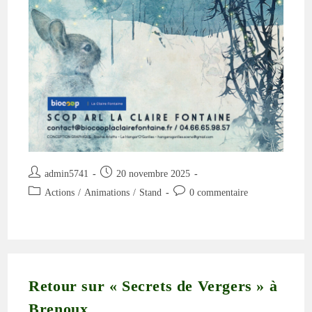
Auteur/autrice
Publication
admin5741
20 novembre 2025
de
publiée :
Post
Commentaires
Actions
/
Animations
/
Stand
0 commentaire
la
category:
de
publication :
la
publication :
Retour sur « Secrets de Vergers » à
Brenoux