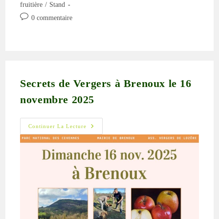
publication :
fruitière
/
Stand
Commentaires
0 commentaire
de
la
publication :
Secrets de Vergers à Brenoux le 16
novembre 2025
Secrets
Continuer La Lecture
De
Vergers
À
Brenoux
Le
16
Novembre
2025