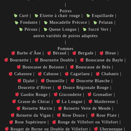
Poires
Curé
Elzette à chair rouge
Esquillarde
Fondante
Muscadelle Précoce
Pelatan
Pérous
Queue Longue
Sucré Vert
autres variétés de poires adaptées
Pommes
Barbe d’Âne
Béraud
Bergade
Bleue
Bournette
Bournette Double
Bouscasse du Bayle
Bouscasse de Boissier
Bouscasse de Brès
Cabassou
Cabusse
Cagarlaou
Chabanis
Djaleï
Donzeille
Doucette Blanche
Doucette d’Hiver
Douce Régionale Rouge
Gaoûte Rouge
Giscondette
Grenadier
Grasse de Chirac
La Longue
Maideresse
Reinette Martin
Reinette Verte de Mende
Reinette du Vigan
Rose Douce
Rose Plate
Rose Supérieure
Rouge de Villefort ou Villefort
Rouget de Borne ou Double de Villefort
Ubernenque