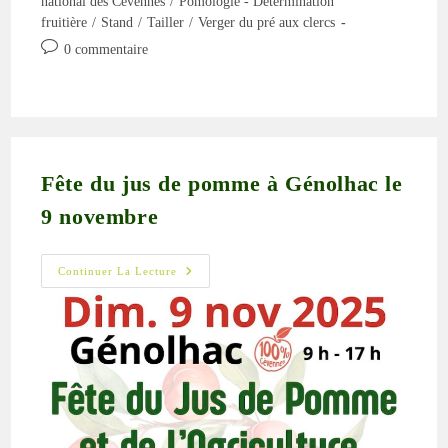
national des Cévennes
/
Pomologie - Détermination
publication :
fruitière
/
Stand
/
Tailler
/
Verger du pré aux clercs
Commentaires
0 commentaire
de
la
publication :
Fête du jus de pomme à Génolhac le
9 novembre
Fête
Continuer La Lecture
Du
Jus
De
Pomme
À
Génolhac
Le
9
Novembre