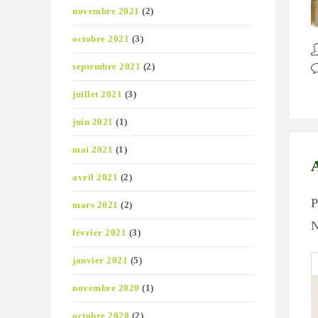
novembre 2021
(2)
octobre 2021
(3)
A
d
septembre 2021
(2)
C
la
d
juillet 2021
(3)
pu
la
pu
juin 2021
(1)
mai 2021
(1)
A
avril 2021
(2)
P
mars 2021
(2)
N
février 2021
(3)
janvier 2021
(5)
novembre 2020
(1)
octobre 2020
(2)