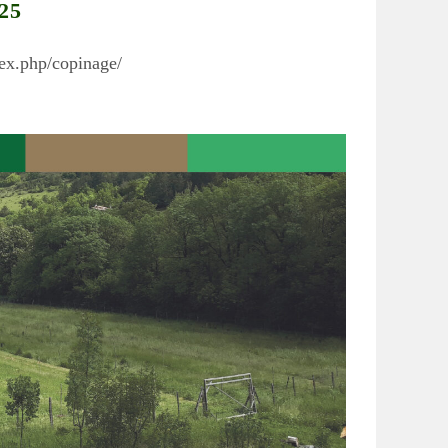
025
dex.php/copinage/
search