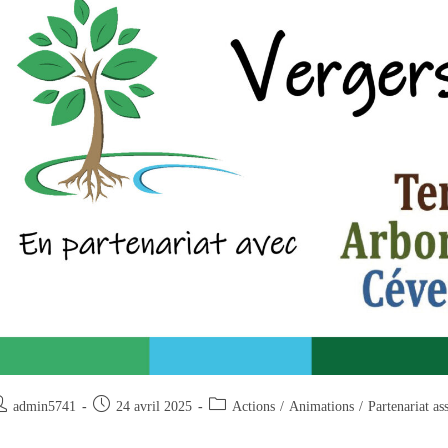
uteur/autrice
Publication
Post
admin5741
24 avril 2025
Actions
/
Animations
/
Partenariat ass
e
publiée :
category: