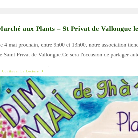
blication :
Marché aux Plants – St Privat de Vallongue l
e 4 mai prochain, entre 9h00 et 13h00, notre association tiend
e Saint Privat de Vallongue.Ce sera l'occasion de partager a
Marché
Continuer La Lecture
Aux
Plants
–
St
Privat
De
Vallongue
Le
4
Mai
2025