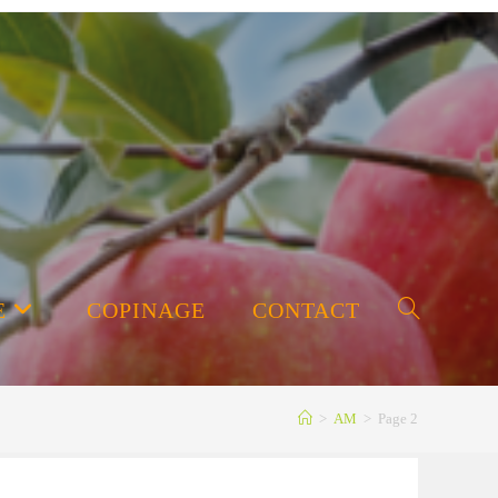
E
COPINAGE
CONTACT
Toggle
>
AM
>
Page 2
website