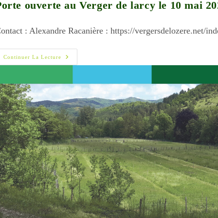
Porte ouverte au Verger de larcy le 10 mai 2
ontact : Alexandre Racanière : https://vergersdelozere.net/in
Porte
Continuer La Lecture
Ouverte
Au
Verger
De
Larcy
Le
10
Mai
2025