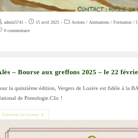
uteur/autrice
Publication
Post
admin5741
15 avril 2025
Actions
/
Animations
/
Formation
/
G
e
publiée :
category:
ommentaires
0 commentaire
e
blication :
blication :
lès – Bourse aux greffons 2025 – le 22 févri
our la quinzième édition, Vergers de Lozère est fidèle à la B
ational de Pomologie.Clic !
Alès
Continuer La Lecture
–
Bourse
Aux
Greffons
2025