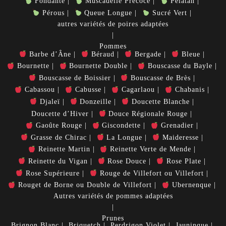
Fondante
Muscadelle Précoce
Pelatan
Pérous
Queue Longue
Sucré Vert
autres variétés de poires adaptées
Pommes
Barbe d’Âne
Béraud
Bergade
Bleue
Bournette
Bournette Double
Bouscasse du Bayle
Bouscasse de Boissier
Bouscasse de Brès
Cabassou
Cabusse
Cagarlaou
Chabanis
Djaleï
Donzeille
Doucette Blanche
Doucette d’Hiver
Douce Régionale Rouge
Gaoûte Rouge
Giscondette
Grenadier
Grasse de Chirac
La Longue
Maideresse
Reinette Martin
Reinette Verte de Mende
Reinette du Vigan
Rose Douce
Rose Plate
Rose Supérieure
Rouge de Villefort ou Villefort
Rouget de Borne ou Double de Villefort
Ubernenque
Autres variétés de pommes adaptées
Prunes
Brignon Blanc
Briquetch
Perdrigon Violet
Jauninque