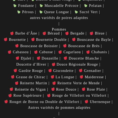
Fondante
Muscadelle Précoce
Pelatan
Pérous
Queue Longue
Sucré Vert
autres variétés de poires adaptées
Pommes
Barbe d’Âne
Béraud
Bergade
Bleue
Bournette
Bournette Double
Bouscasse du Bayle
Bouscasse de Boissier
Bouscasse de Brès
Cabassou
Cabusse
Cagarlaou
Chabanis
Djaleï
Donzeille
Doucette Blanche
Doucette d’Hiver
Douce Régionale Rouge
Gaoûte Rouge
Giscondette
Grenadier
Grasse de Chirac
La Longue
Maideresse
Reinette Martin
Reinette Verte de Mende
Reinette du Vigan
Rose Douce
Rose Plate
Rose Supérieure
Rouge de Villefort ou Villefort
Rouget de Borne ou Double de Villefort
Ubernenque
Autres variétés de pommes adaptées