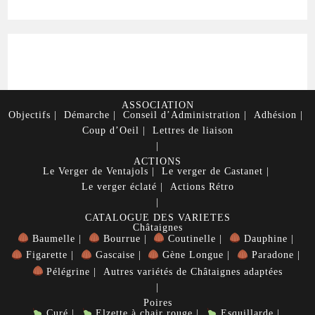
ASSOCIATION
Objectifs
Démarche
Conseil d’Administration
Adhésion
Coup d’Oeil
Lettres de liaison
ACTIONS
Le Verger de Ventajols
Le verger de Castanet
Le verger éclaté
Actions Rétro
CATALOGUE DES VARIETES
Châtaignes
Baumelle
Bourrue
Coutinelle
Dauphine
Figarette
Gascaise
Gène Longue
Paradone
Pélégrine
Autres variétés de Châtaignes adaptées
Poires
Curé
Elzette à chair rouge
Esquillarde