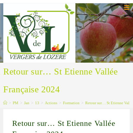
Retour sur… St Etienne Vallée
Française 2024
>
PM
>
Jan
>
13
>
Actions
>
Formation
>
Retour sur… St Etienne Vallé
Retour sur… St Etienne Vallée