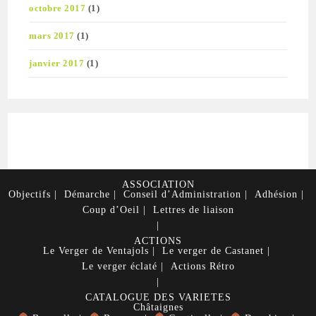
octobre 2017
(1)
mars 2017
(1)
janvier 2017
(1)
ASSOCIATION
Objectifs
Démarche
Conseil d’Administration
Adhésion
Coup d’Oeil
Lettres de liaison
ACTIONS
Le Verger de Ventajols
Le verger de Castanet
Le verger éclaté
Actions Rétro
CATALOGUE DES VARIETES
Châtaignes