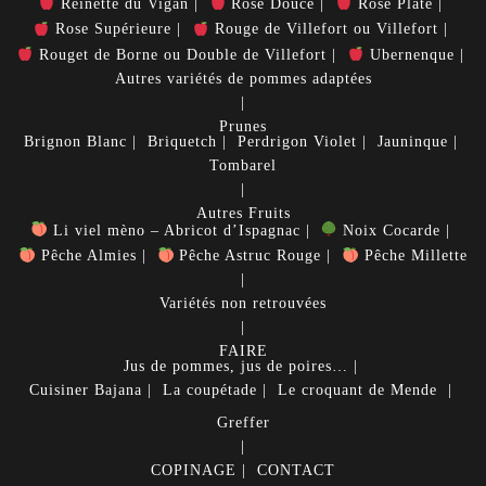
Reinette du Vigan
Rose Douce
Rose Plate
Rose Supérieure
Rouge de Villefort ou Villefort
Rouget de Borne ou Double de Villefort
Ubernenque
Autres variétés de pommes adaptées
Prunes
Brignon Blanc
Briquetch
Perdrigon Violet
Jauninque
Tombarel
Autres Fruits
Li viel mèno – Abricot d’Ispagnac
Noix Cocarde
Pêche Almies
Pêche Astruc Rouge
Pêche Millette
Variétés non retrouvées
FAIRE
Jus de pommes, jus de poires…
Cuisiner
Bajana
La coupétade
Le croquant de Mende
Greffer
COPINAGE
CONTACT