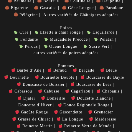
Baumelle
Bourrue
Coutinelle
Dauphine
Figarette
Gascaise
Gène Longue
Paradone
Pélégrine
Autres variétés de Châtaignes adaptées
Poires
Curé
Elzette à chair rouge
Esquillarde
Fondante
Muscadelle Précoce
Pelatan
Pérous
Queue Longue
Sucré Vert
autres variétés de poires adaptées
Pommes
Barbe d’Âne
Béraud
Bergade
Bleue
Bournette
Bournette Double
Bouscasse du Bayle
Bouscasse de Boissier
Bouscasse de Brès
Cabassou
Cabusse
Cagarlaou
Chabanis
Djaleï
Donzeille
Doucette Blanche
Doucette d’Hiver
Douce Régionale Rouge
Gaoûte Rouge
Giscondette
Grenadier
Grasse de Chirac
La Longue
Maideresse
Reinette Martin
Reinette Verte de Mende