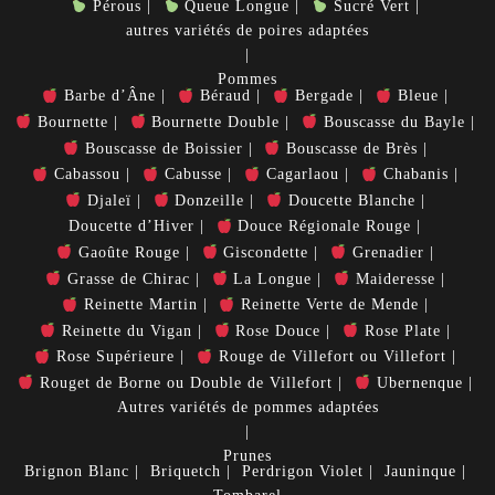
Pérous
Queue Longue
Sucré Vert
autres variétés de poires adaptées
Pommes
Barbe d’Âne
Béraud
Bergade
Bleue
Bournette
Bournette Double
Bouscasse du Bayle
Bouscasse de Boissier
Bouscasse de Brès
Cabassou
Cabusse
Cagarlaou
Chabanis
Djaleï
Donzeille
Doucette Blanche
Doucette d’Hiver
Douce Régionale Rouge
Gaoûte Rouge
Giscondette
Grenadier
Grasse de Chirac
La Longue
Maideresse
Reinette Martin
Reinette Verte de Mende
Reinette du Vigan
Rose Douce
Rose Plate
Rose Supérieure
Rouge de Villefort ou Villefort
Rouget de Borne ou Double de Villefort
Ubernenque
Autres variétés de pommes adaptées
Prunes
Brignon Blanc
Briquetch
Perdrigon Violet
Jauninque