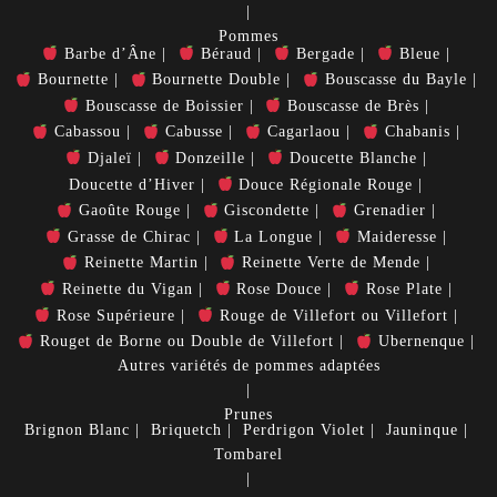
Pommes
Barbe d’Âne
Béraud
Bergade
Bleue
Bournette
Bournette Double
Bouscasse du Bayle
Bouscasse de Boissier
Bouscasse de Brès
Cabassou
Cabusse
Cagarlaou
Chabanis
Djaleï
Donzeille
Doucette Blanche
Doucette d’Hiver
Douce Régionale Rouge
Gaoûte Rouge
Giscondette
Grenadier
Grasse de Chirac
La Longue
Maideresse
Reinette Martin
Reinette Verte de Mende
Reinette du Vigan
Rose Douce
Rose Plate
Rose Supérieure
Rouge de Villefort ou Villefort
Rouget de Borne ou Double de Villefort
Ubernenque
Autres variétés de pommes adaptées
Prunes
Brignon Blanc
Briquetch
Perdrigon Violet
Jauninque
Tombarel