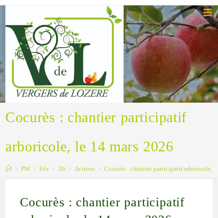
Cocurès : chantier participatif
arboricole, le 14 mars 2026
>
PM
>
Fév
>
26
>
Actions
>
Cocurès : chantier participatif arboricole, 
Cocurès : chantier participatif