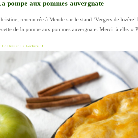
La pompe aux pommes auvergnate
hristine, rencontrée à Mende sur le stand ‘Vergers de lozère’
ecette de la pompe aux pommes auvergnate. Merci à elle. » 
La
Continuer La Lecture
Pompe
Aux
Pommes
Auvergnate