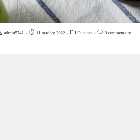
uteur/autrice
Publication
Post
Commentaires
admin5741
11 octobre 2022
Cuisiner
0 commentaire
e
publiée :
category:
de
la
blication :
publication :