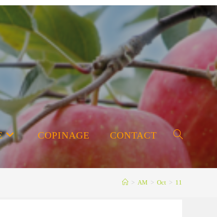
E
COPINAGE
CONTACT
Toggle
>
AM
>
Oct
>
11
website