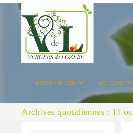
Skip
to
content
ASSOCIATION
ACTIONS
Archives quotidiennes : 11 o