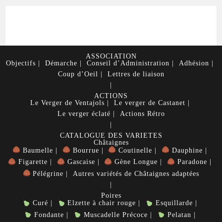
ASSOCIATION
Objectifs
Démarche
Conseil d’Administration
Adhésion
Coup d’Oeil
Lettres de liaison
ACTIONS
Le Verger de Ventajols
Le verger de Castanet
Le verger éclaté
Actions Rétro
CATALOGUE DES VARIETES
Châtaignes
Baumelle
Bourrue
Coutinelle
Dauphine
Figarette
Gascaise
Gène Longue
Paradone
Pélégrine
Autres variétés de Châtaignes adaptées
Poires
Curé
Elzette à chair rouge
Esquillarde
Fondante
Muscadelle Précoce
Pelatan