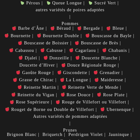
Pérous
Queue Longue
Sucré Vert
autres variétés de poires adaptées
Pommes
Barbe d’Âne
Béraud
Bergade
Bleue
Bournette
Bournette Double
Bouscasse du Bayle
Bouscasse de Boissier
Bouscasse de Brès
Cabassou
Cabusse
Cagarlaou
Chabanis
Djaleï
Donzeille
Doucette Blanche
Doucette d’Hiver
Douce Régionale Rouge
Gaoûte Rouge
Giscondette
Grenadier
Grasse de Chirac
La Longue
Maideresse
Reinette Martin
Reinette Verte de Mende
Reinette du Vigan
Rose Douce
Rose Plate
Rose Supérieure
Rouge de Villefort ou Villefort
Rouget de Borne ou Double de Villefort
Ubernenque
Autres variétés de pommes adaptées
Prunes
Brignon Blanc
Briquetch
Perdrigon Violet
Jauninque