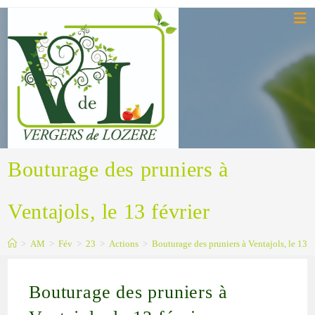
Bouturage des pruniers à
Ventajols, le 13 février
>
AM
>
Fév
>
23
>
Actions
>
Bouturage des pruniers à Ventajols, le 13 f
Bouturage des pruniers à