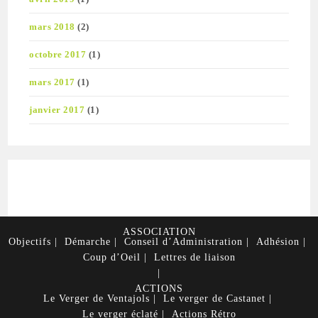
mars 2018
(2)
octobre 2017
(1)
mars 2017
(1)
janvier 2017
(1)
ASSOCIATION
Objectifs
Démarche
Conseil d’Administration
Adhésion
Coup d’Oeil
Lettres de liaison
ACTIONS
Le Verger de Ventajols
Le verger de Castanet
Le verger éclaté
Actions Rétro