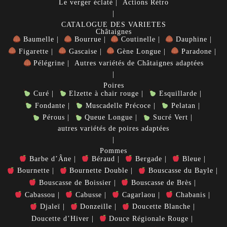
Le verger éclaté
Actions Rétro
CATALOGUE DES VARIETES
Châtaignes
Baumelle
Bourrue
Coutinelle
Dauphine
Figarette
Gascaise
Gène Longue
Paradone
Pélégrine
Autres variétés de Châtaignes adaptées
Poires
Curé
Elzette à chair rouge
Esquillarde
Fondante
Muscadelle Précoce
Pelatan
Pérous
Queue Longue
Sucré Vert
autres variétés de poires adaptées
Pommes
Barbe d’Âne
Béraud
Bergade
Bleue
Bournette
Bournette Double
Bouscasse du Bayle
Bouscasse de Boissier
Bouscasse de Brès
Cabassou
Cabusse
Cagarlaou
Chabanis
Djaleï
Donzeille
Doucette Blanche
Doucette d’Hiver
Douce Régionale Rouge