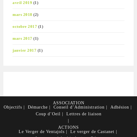
avril 2019
(1)
mars 2018
(2)
octobre 2017
(1)
mars 2017
(1)
janvier 2017
(1)
ASSOCIATION
Objectifs
Démarche
Conseil d’Administration
Adhésion
Coup d’Oeil
Lettres de liaison
ACTIONS
Le Verger de Ventajols
Le verger de Castanet