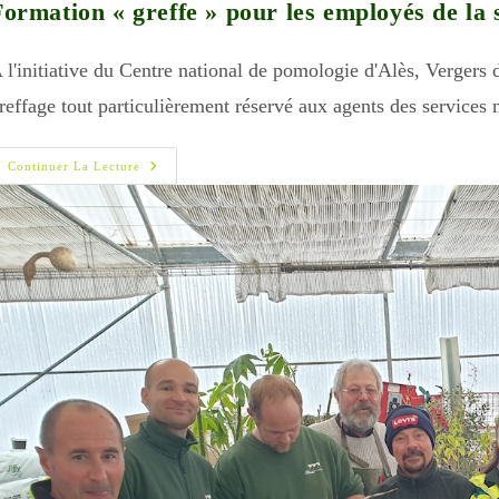
Formation « greffe » pour les employés de la 
 l'initiative du Centre national de pomologie d'Alès, Vergers
reffage tout particulièrement réservé aux agents des servic
Formation
Continuer La Lecture
« Greffe »
Pour
Les
Employés
De
La
Serre
Municipale
D’Alès