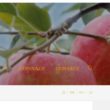
E
COPINAGE
CONTACT
Toggle
>
PM
>
Fév
>
24
website