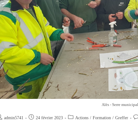
Alès - Serre municipa
uteur/autrice
Publication
Post
Co
admin5741
24 février 2023
Actions
/
Formation
/
Greffer
e
publiée :
category:
de
la
blication :
pu