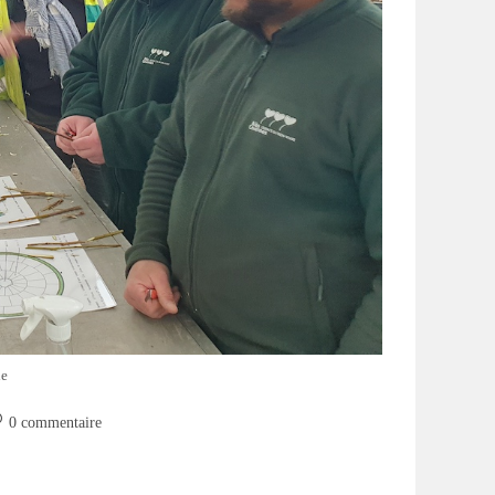
le
mmentaires
0 commentaire
blication :