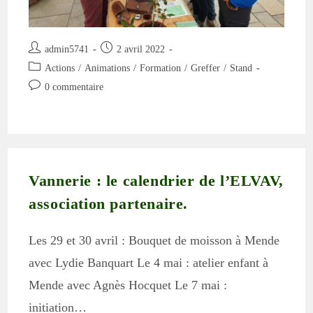
Auteur/autrice
Publication
admin5741
2 avril 2022
de
publiée :
Post
Actions
/
Animations
/
Formation
/
Greffer
/
Stand
la
category:
Commentaires
0 commentaire
publication :
de
la
publication :
Vannerie : le calendrier de l’ELVAV,
association partenaire.
Les 29 et 30 avril : Bouquet de moisson à Mende
avec Lydie Banquart Le 4 mai : atelier enfant à
Mende avec Agnès Hocquet Le 7 mai :
initiation…