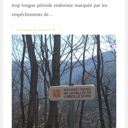
trop longue période endormie marquée par les
empêchements de…
Partenariat
Continuer La Lecture
Avec
« L’arbre
Aux
Abeilles »
:
Nos
Pépiniéristes
À
L’oeuvre.