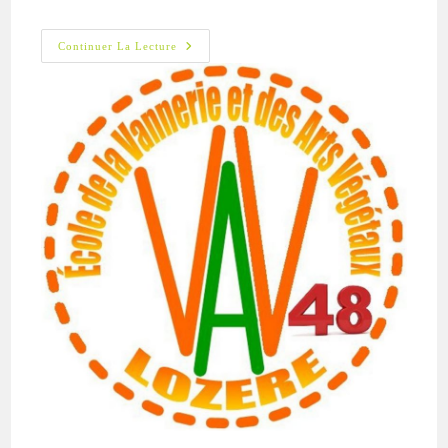
Vannerie
Continuer La Lecture
:
Le
Calendrier
De
L’ELVAV,
Association
Partenaire.