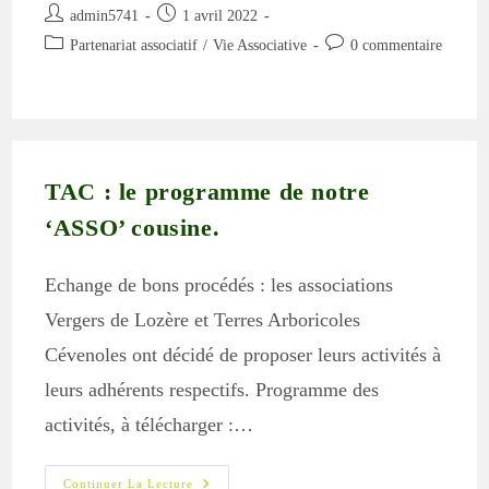
Auteur/autrice
Publication
admin5741
1 avril 2022
de
publiée :
Post
Commentaires
Partenariat associatif
/
Vie Associative
0 commentaire
la
category:
de
publication :
la
publication :
TAC : le programme de notre
‘ASSO’ cousine.
Echange de bons procédés : les associations
Vergers de Lozère et Terres Arboricoles
Cévenoles ont décidé de proposer leurs activités à
leurs adhérents respectifs. Programme des
activités, à télécharger :…
TAC
Continuer La Lecture