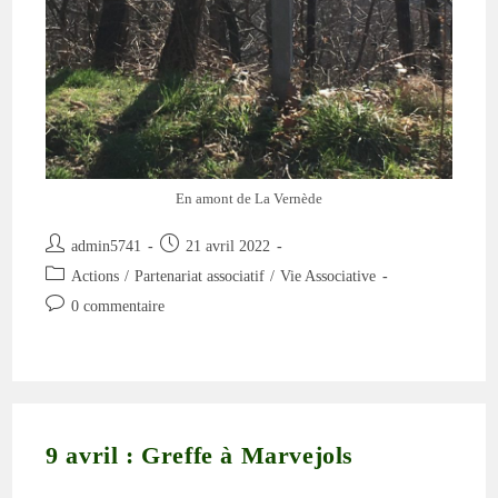
En amont de La Vernède
Auteur/autrice
Publication
admin5741
21 avril 2022
de
publiée :
Post
Actions
/
Partenariat associatif
/
Vie Associative
la
category:
Commentaires
0 commentaire
publication :
de
la
publication :
9 avril : Greffe à Marvejols