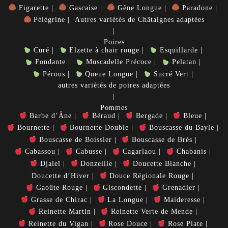
Figarette
Gascaise
Gène Longue
Paradone
Pélégrine
Autres variétés de Châtaignes adaptées
Poires
Curé
Elzette à chair rouge
Esquillarde
Fondante
Muscadelle Précoce
Pelatan
Pérous
Queue Longue
Sucré Vert
autres variétés de poires adaptées
Pommes
Barbe d’Âne
Béraud
Bergade
Bleue
Bournette
Bournette Double
Bouscasse du Bayle
Bouscasse de Boissier
Bouscasse de Brès
Cabassou
Cabusse
Cagarlaou
Chabanis
Djaleï
Donzeille
Doucette Blanche
Doucette d’Hiver
Douce Régionale Rouge
Gaoûte Rouge
Giscondette
Grenadier
Grasse de Chirac
La Longue
Maideresse
Reinette Martin
Reinette Verte de Mende
Reinette du Vigan
Rose Douce
Rose Plate