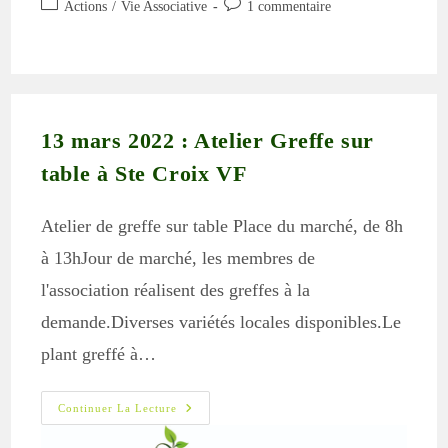
Post
Commentaires
Actions
/
Vie Associative
1 commentaire
la
category:
de
publication :
la
publication :
13 mars 2022 : Atelier Greffe sur
table à Ste Croix VF
Atelier de greffe sur table Place du marché, de 8h
à 13hJour de marché, les membres de
l'association réalisent des greffes à la
demande.Diverses variétés locales disponibles.Le
plant greffé à…
13
Continuer La Lecture
Mars
2022