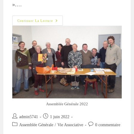
».…
Merci
Continuer La Lecture
Cécile
!
Assemblée Générale 2022
Auteur/autrice
Publication
admin5741
1 juin 2022
de
publiée :
Post
Commentaires
Assemblée Générale
/
Vie Associative
0 commentaire
la
category:
de