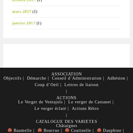
mars 2017
(1)
janvier 2017
(1)
ASSOCIATION
Objectifs
Démarche
Conseil d’Administration
Adhésion
Coup d’Oeil
Lettres de liaison
ACTIONS
Le Verger de Ventajols
Le verger de Castanet
Le verger éclaté
Actions Rétro
CATALOGUE DES VARIETES
Châtaignes
Baumelle
Bourrue
Coutinelle
Dauphine