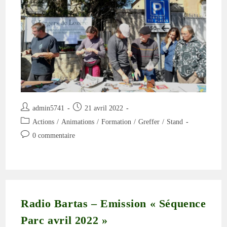
Auteur/autrice
Publication
admin5741
21 avril 2022
de
publiée :
Post
Actions
/
Animations
/
Formation
/
Greffer
/
Stand
la
category:
Commentaires
0 commentaire
publication :
de
la
publication :
Radio Bartas – Emission « Séquence
Parc avril 2022 »