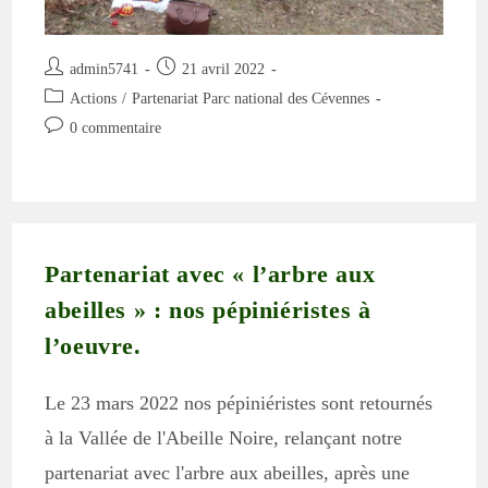
Auteur/autrice
Publication
admin5741
21 avril 2022
de
publiée :
Post
Actions
/
Partenariat Parc national des Cévennes
la
category:
Commentaires
0 commentaire
publication :
de
la
publication :
Partenariat avec « l’arbre aux
abeilles » : nos pépiniéristes à
l’oeuvre.
Le 23 mars 2022 nos pépiniéristes sont retournés
à la Vallée de l'Abeille Noire, relançant notre
partenariat avec l'arbre aux abeilles, après une