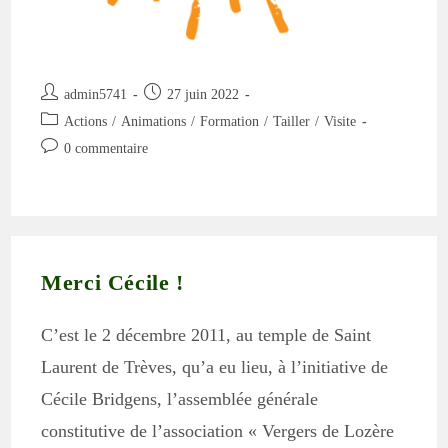
Auteur/autrice
Publication
admin5741
27 juin 2022
de
publiée :
Post
Actions
/
Animations
/
Formation
/
Tailler
/
Visite
la
category:
Commentaires
0 commentaire
publication :
de
la
publication :
Merci Cécile !
C’est le 2 décembre 2011, au temple de Saint
Laurent de Trèves, qu’a eu lieu, à l’initiative de
Cécile Bridgens, l’assemblée générale
constitutive de l’association « Vergers de Lozère