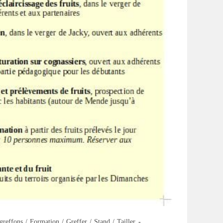
greffons
/
Formation
/
Greffer
/
Stand
/
Tailler