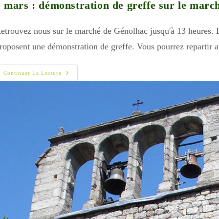
5 mars : démonstration de greffe sur le marc
etrouvez nous sur le marché de Génolhac jusqu'à 13 heures. L
roposent une démonstration de greffe. Vous pourrez repartir 
5
Continuer La Lecture
Mars
:
Démonstration
De
Greffe
Sur
Le
Marché
De
Génolhac