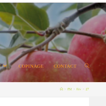
E
COPINAGE
CONTACT
Toggle
>
PM
>
Fév
>
27
website