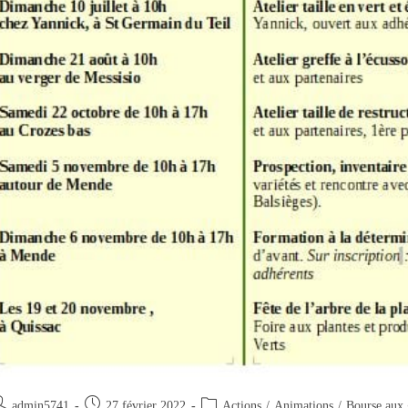
uteur/autrice
Publication
Post
admin5741
27 février 2022
Actions
/
Animations
/
Bourse aux 