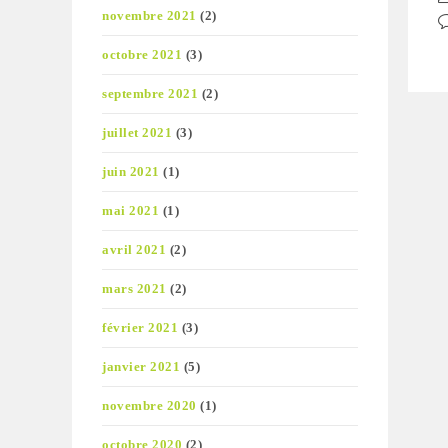
novembre 2021
(2)
d
C
la
d
octobre 2021
(3)
pu
la
pu
septembre 2021
(2)
juillet 2021
(3)
juin 2021
(1)
mai 2021
(1)
avril 2021
(2)
mars 2021
(2)
février 2021
(3)
janvier 2021
(5)
novembre 2020
(1)
octobre 2020
(2)