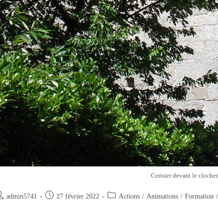
Cerisier devant le clocher
uteur/autrice
Publication
Post
admin5741
27 février 2022
Actions
/
Animations
/
Formation
/
e
publiée :
category: