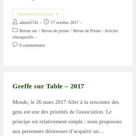
Revue
Continuer La Lecture
De
Auteur/autrice
Publication
Presse
admin5741
17 octobre 2017
:
de
publiée :
Post
Retour sur
/
Revue de presse
Chanac
/
Revue de Presse - Articles
la
–
category:
rétrospectifs
Article
publication :
Lozère
Commentaires
0 commentaire
Nouvelle
de
Du
17
la
Octobre
publication :
2017
Greffe sur Table – 2017
Mende, le 26 mars 2017 Aller à la rencontre des
gens est une des priorités de l'association. Le
principe est relativement simple : nous proposons
aux personnes désireuses d’acquérir un…