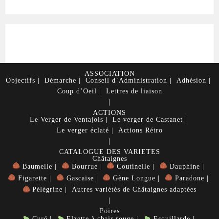
ASSOCIATION
Objectifs
Démarche
Conseil d’Administration
Adhésion
Coup d’Oeil
Lettres de liaison
ACTIONS
Le Verger de Ventajols
Le verger de Castanet
Le verger éclaté
Actions Rétro
CATALOGUE DES VARIETES
Châtaignes
Baumelle
Bourrue
Coutinelle
Dauphine
Figarette
Gascaise
Gène Longue
Paradone
Pélégrine
Autres variétés de Châtaignes adaptées
Poires
Curé
Elzette à chair rouge
Esquillarde