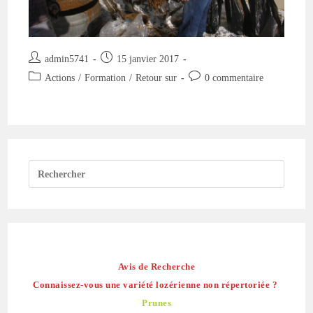
Auteur/autrice
Publication
admin5741
15 janvier 2017
de
publiée :
Post
Commentaires
Actions
/
Formation
/
Retour sur
0 commentaire
la
category:
de
publication :
la
publication :
Avis de Recherche
Connaissez-vous une variété lozérienne non répertoriée ?
Prunes