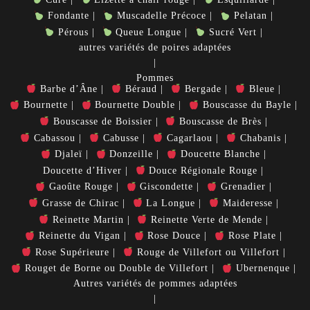
Fondante
Muscadelle Précoce
Pelatan
Pérous
Queue Longue
Sucré Vert
autres variétés de poires adaptées
Pommes
Barbe d’Âne
Béraud
Bergade
Bleue
Bournette
Bournette Double
Bouscasse du Bayle
Bouscasse de Boissier
Bouscasse de Brès
Cabassou
Cabusse
Cagarlaou
Chabanis
Djaleï
Donzeille
Doucette Blanche
Doucette d’Hiver
Douce Régionale Rouge
Gaoûte Rouge
Giscondette
Grenadier
Grasse de Chirac
La Longue
Maideresse
Reinette Martin
Reinette Verte de Mende
Reinette du Vigan
Rose Douce
Rose Plate
Rose Supérieure
Rouge de Villefort ou Villefort
Rouget de Borne ou Double de Villefort
Ubernenque
Autres variétés de pommes adaptées