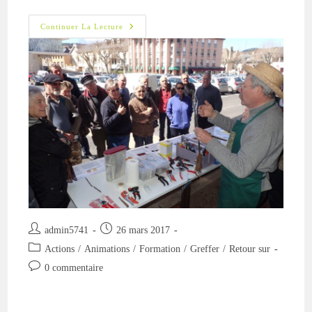
Greffe
Continuer La Lecture
Sur
Table
–
2017
Auteur/autrice
Publication
admin5741
26 mars 2017
de
publiée :
Post
Actions
/
Animations
/
Formation
/
Greffer
/
Retour sur
la
category:
Commentaires
0 commentaire
publication :
de
la
publication :