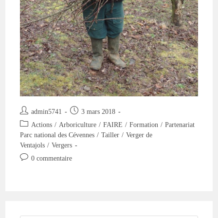
Auteur/autrice
Publication
admin5741
3 mars 2018
de
publiée :
Post
Actions
/
Arboriculture
/
FAIRE
/
Formation
/
Partenariat
la
category:
Parc national des Cévennes
/
Tailler
/
Verger de
publication :
Ventajols
/
Vergers
Commentaires
0 commentaire
de
la
publication :