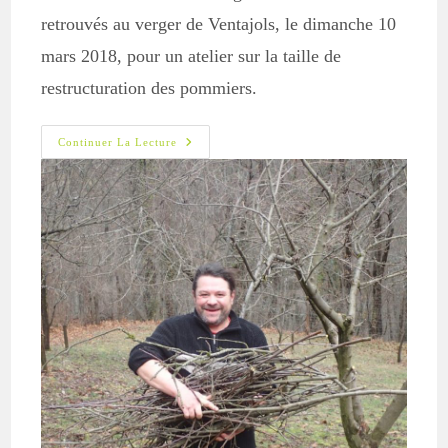
retrouvés au verger de Ventajols, le dimanche 10
mars 2018, pour un atelier sur la taille de
restructuration des pommiers.
Atelier
Continuer La Lecture
De
Taille
À
Ventajols
–
10
Mars
2018