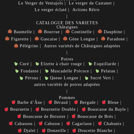
Le Verger de Ventajols
Le verger de Castanet
Le verger éclaté
Actions Rétro
CATALOGUE DES VARIETES
Châtaignes
Baumelle
Bourrue
Coutinelle
Dauphine
Figarette
Gascaise
Gène Longue
Paradone
Pélégrine
Autres variétés de Châtaignes adaptées
Poires
Curé
Elzette à chair rouge
Esquillarde
Fondante
Muscadelle Précoce
Pelatan
Pérous
Queue Longue
Sucré Vert
autres variétés de poires adaptées
Pommes
Barbe d’Âne
Béraud
Bergade
Bleue
Bournette
Bournette Double
Bouscasse du Bayle
Bouscasse de Boissier
Bouscasse de Brès
Cabassou
Cabusse
Cagarlaou
Chabanis
Djaleï
Donzeille
Doucette Blanche