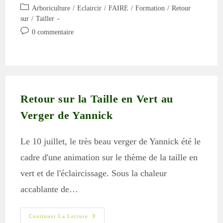
Juin
de
publiée :
Post
Arboriculture
/
Eclaircir
2024
/
FAIRE
/
Formation
/
Retour
la
category:
sur
/
Tailler
publication :
Commentaires
0 commentaire
de
la
publication :
Retour sur la Taille en Vert au
Verger de Yannick
Le 10 juillet, le très beau verger de Yannick été le
cadre d'une animation sur le thème de la taille en
vert et de l'éclaircissage. Sous la chaleur
accablante de…
Retour
Continuer La Lecture
Sur