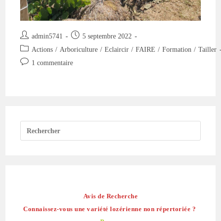
Auteur/autrice
Publication
admin5741
5 septembre 2022
de
publiée :
Post
Actions
/
Arboriculture
/
Eclaircir
/
FAIRE
/
Formation
/
Tailler
la
category:
Commentaires
1 commentaire
publication :
de
la
publication :
Avis de Recherche
Connaissez-vous une variété lozérienne non répertoriée ?