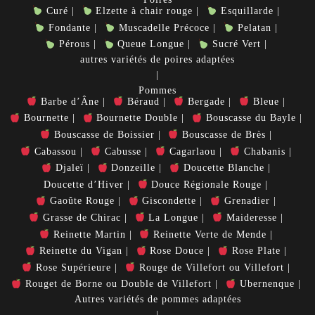
Curé
Elzette à chair rouge
Esquillarde
Fondante
Muscadelle Précoce
Pelatan
Pérous
Queue Longue
Sucré Vert
autres variétés de poires adaptées
Pommes
Barbe d’Âne
Béraud
Bergade
Bleue
Bournette
Bournette Double
Bouscasse du Bayle
Bouscasse de Boissier
Bouscasse de Brès
Cabassou
Cabusse
Cagarlaou
Chabanis
Djaleï
Donzeille
Doucette Blanche
Doucette d’Hiver
Douce Régionale Rouge
Gaoûte Rouge
Giscondette
Grenadier
Grasse de Chirac
La Longue
Maideresse
Reinette Martin
Reinette Verte de Mende
Reinette du Vigan
Rose Douce
Rose Plate
Rose Supérieure
Rouge de Villefort ou Villefort
Rouget de Borne ou Double de Villefort
Ubernenque
Autres variétés de pommes adaptées