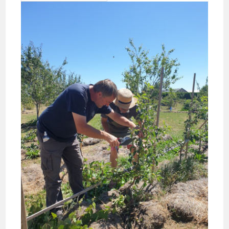
La
Taille
En
Vert
Au
Verger
De
Yannick