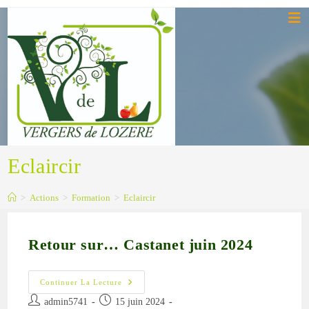
Skip
to
content
Eclaircir
>
Actions
>
Formation
>
Eclaircir
Retour sur… Castanet juin 2024
Retour
Continuer La Lecture
Sur…
Auteur/autrice
Publication
Castanet
admin5741
15 juin 2024