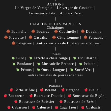
ACTIONS
Le Verger de Ventajols
Le verger de Castanet
Le verger éclaté
Actions Rétro
CATALOGUE DES VARIETES
Châtaignes
Baumelle
Bourrue
Coutinelle
Dauphine
Figarette
Gascaise
Gène Longue
Paradone
Pélégrine
Autres variétés de Châtaignes adaptées
Poires
Curé
Elzette à chair rouge
Esquillarde
Fondante
Muscadelle Précoce
Pelatan
Pérous
Queue Longue
Sucré Vert
autres variétés de poires adaptées
Pommes
Barbe d’Âne
Béraud
Bergade
Bleue
Bournette
Bournette Double
Bouscasse du Bayle
Bouscasse de Boissier
Bouscasse de Brès
Cabassou
Cabusse
Cagarlaou
Chabanis