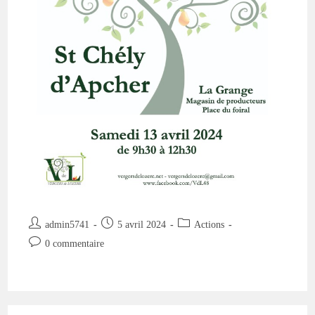
Auteur/autrice
Publication
Post
admin5741
5 avril 2024
Actions
de
publiée :
category:
Commentaires
0 commentaire
la
de
publication :
la
publication :