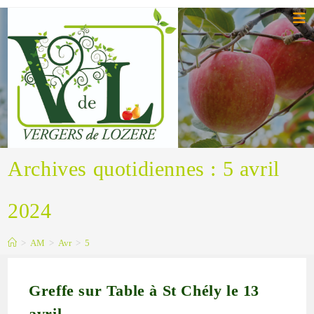
Skip
to
content
Archives quotidiennes : 5 avril
2024
>
AM
>
Avr
>
5
Greffe sur Table à St Chély le 13
avril